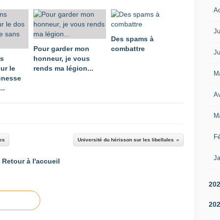
A
Ju
Des spams à
Pour garder mon
combattre
Ju
ns
honneur, je vous
ur le
rends ma légion...
M
unesse
..
Av
M
Fé
es
Université du hérisson sur les libellules
Ja
Retour à l'accueil
20
20