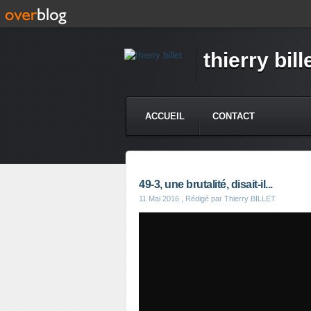
thierry bill
ACCUEIL
CONTACT
49-3, une brutalité, disait-il...
11 Mai 2016
, Rédigé par Thierry BILLET