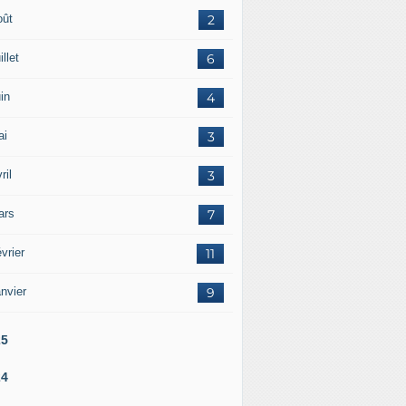
oût
2
illet
6
in
4
ai
3
ril
3
ars
7
vrier
11
nvier
9
25
24