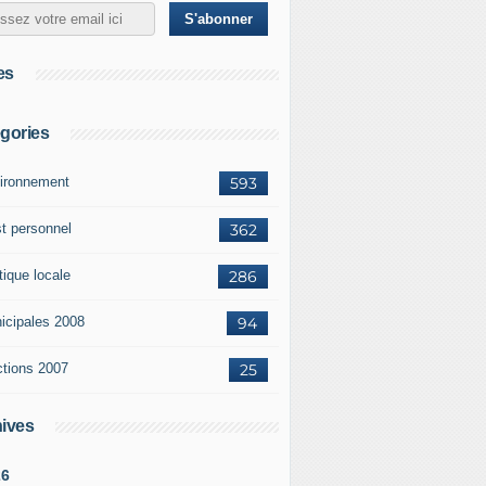
es
gories
ironnement
593
st personnel
362
tique locale
286
icipales 2008
94
ctions 2007
25
ives
26