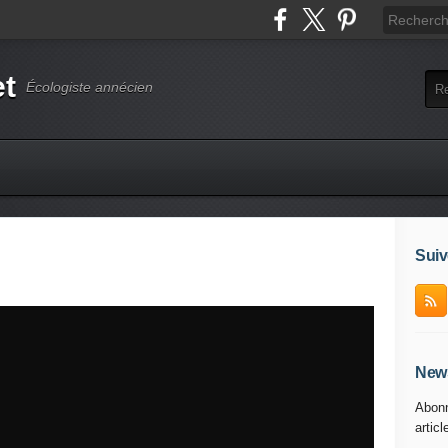
et
Écologiste annécien
Suiv
News
Abonn
articl