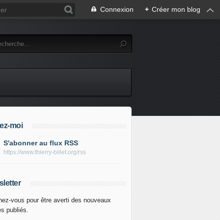
Connexion
+
Créer mon blog
ez-moi
S'abonner au flux RSS
https://www.thierry-billet.org/rss
letter
ez-vous pour être averti des nouveaux
es publiés.