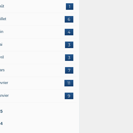
oût
1
illet
6
in
4
ai
3
ril
3
ars
7
vrier
11
nvier
9
25
24