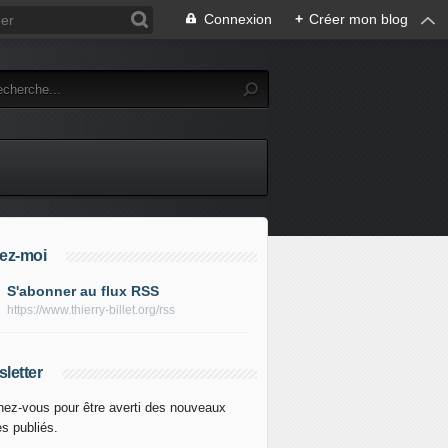
Connexion
+
Créer mon blog
ez-moi
S'abonner au flux RSS
https://www.thierry-billet.org/rss
letter
ez-vous pour être averti des nouveaux
es publiés.