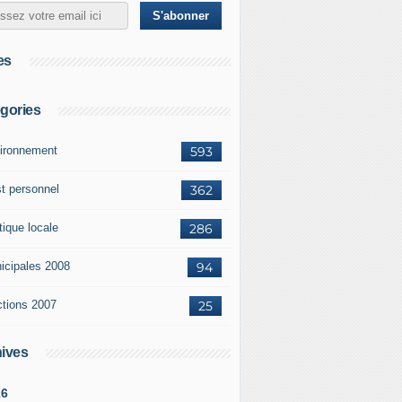
es
gories
ironnement
593
st personnel
362
tique locale
286
icipales 2008
94
ctions 2007
25
ives
26