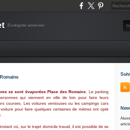
et
Écologiste annécien
Suiv
s Romains
ures se sont évaporées Place des Romains
. Le parking
ersonnes qui viennent en ville de loin pour faire leurs
urs courses. Les voitures ventouses ou les campings cars
News
ur voiture pour faire quelques centaines de mètres ont opté
.
Abonn
articl
tant où, sur le trajet domicile travail, il est possible de se