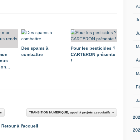
A
Ju
Ju
M
Des spams à
Pour les pesticides ?
 mon
combattre
CARTERON présente
Av
vous
!
on...
M
Fé
Ja
ac
TRANSITION NUMERIQUE, appel à projets associatifs
20
Retour à l'accueil
20