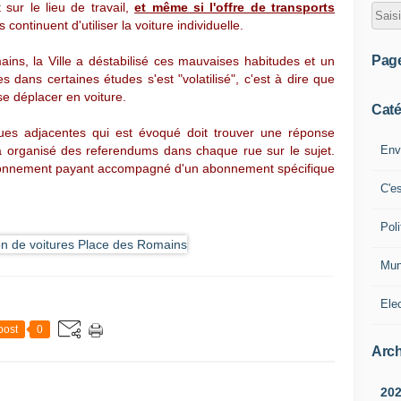
 sur le lieu de travail,
et même si l'offre de transports
 continuent d'utiliser la voiture individuelle.
Pag
ns, la Ville a déstabilisé ces mauvaises habitudes et un
dans certaines études s'est "volatilisé", c'est à dire que
se déplacer en voiture.
Caté
rues adjacentes qui est évoqué doit trouver une réponse
Env
 a organisé des referendums dans chaque rue sur le sujet.
ationnement payant accompagné d'un abonnement spécifique
C'e
Poli
Mun
Ele
post
0
Arch
20