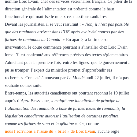
nommé Loïc Evain, chef des services vétérinaires français. Ce pilier de la
direction générale de l’alimentation est présenté comme le haut
fonctionnaire qui maîtrise le mieux ces questions sanitaires.
Devant les journalistes, il se veut rassurant :
« Non, il n’est pas possible
que des ruminants arrivent dans l’UE après avoir été nourris par des
farines de ruminants au Canada. »
En aparté, à la fin de son
intervention, le doute commence pourtant à s’installer chez Loïc Evain
lorsqu’il est confronté aux références précises des textes réglementaires.
Admettant pour la première fois, entre les lignes, que le gouvernement a
pu se tromper, l’expert du ministère promet d’approfondir ses
recherches. Contacté à nouveau par
Le Monde
lundi 22 juillet, il n’a pas
souhaité donner suite.
Entre-temps, les autorités canadiennes ont pourtant reconnu le 19 juillet
auprès d’
Agra Presse
que,
« malgré une interdiction de principe de
l’alimentation des ruminants à base de farines issues de ruminants, la
législation canadienne autorise l’utilisation de certaines protéines,
comme les farines de sang et la gélatine »
. Or, comme
nous l’écrivions à l’issue du « brief » de Loïc Evain
, aucune règle