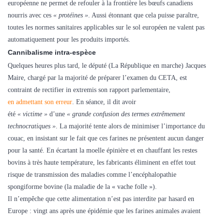
européenne ne permet de refouler à la frontière les bœufs canadiens
nourris avec ces
« protéines »
. Aussi étonnant que cela puisse paraître,
toutes les normes sanitaires applicables sur le sol européen ne valent pas
automatiquement pour les produits importés.
Cannibalisme intra-espèce
Quelques heures plus tard, le député (La République en marche) Jacques
Maire, chargé par la majorité de préparer l’examen du CETA, est
contraint de rectifier in extremis son rapport parlementaire,
en admettant son erreur
. En séance, il dit avoir
été
« victime »
d’une
« grande confusion des termes extrêmement
technocratiques »
. La majorité tente alors de minimiser l’importance du
couac, en insistant sur le fait que ces farines ne présentent aucun danger
pour la santé. En écartant la moelle épinière et en chauffant les restes
bovins à très haute température, les fabricants éliminent en effet tout
risque de transmission des maladies comme l’encéphalopathie
spongiforme bovine (la maladie de la « vache folle »).
Il n’empêche que cette alimentation n’est pas interdite par hasard en
Europe : vingt ans après une épidémie que les farines animales avaient