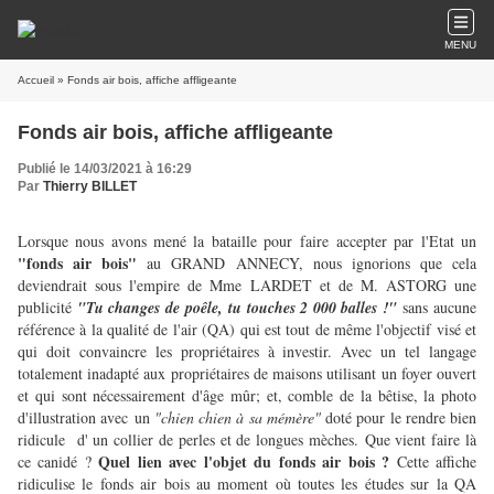
MENU
Accueil
» Fonds air bois, affiche affligeante
Fonds air bois, affiche affligeante
Publié le 14/03/2021 à 16:29
Par
Thierry BILLET
Lorsque nous avons mené la bataille pour faire accepter par l'Etat un
"fonds air bois"
au GRAND ANNECY, nous ignorions que cela
deviendrait sous l'empire de Mme LARDET et de M. ASTORG une
publicité
"Tu changes de poêle, tu touches 2 000 balles !"
sans aucune
référence à la qualité de l'air (QA) qui est tout de même l'objectif visé et
qui doit convaincre les propriétaires à investir. Avec un tel langage
totalement inadapté aux propriétaires de maisons utilisant un foyer ouvert
et qui sont nécessairement d'âge mûr; et, comble de la bêtise, la photo
d'illustration avec un
"chien chien à sa mémère"
doté pour le rendre bien
ridicule d' un collier de perles et de longues mèches. Que vient faire là
Quel lien avec l'objet du fonds air bois ?
ce canidé ?
Cette affiche
ridiculise le fonds air bois au moment où toutes les études sur la QA