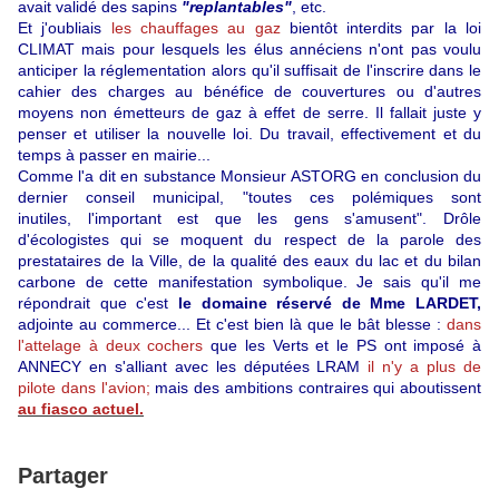
avait validé des sapins
"
replantables"
, etc.
Et j'oubliais
les chauffages au gaz
bientôt interdits par la loi
CLIMAT mais pour lesquels les élus annéciens n'ont pas voulu
anticiper la réglementation alors qu'il suffisait de l'inscrire dans le
cahier des charges au bénéfice de couvertures ou d'autres
moyens non émetteurs de gaz à effet de serre. Il fallait juste y
penser et utiliser la nouvelle loi. Du travail,
effectivement et du
temps à passer en mairie...
Comme l'a dit en substance Monsieur ASTORG en conclusion du
dernier conseil municipal, "toutes ces polémiques sont
inutiles, l'important est que les gens s'amusent". Drôle
d'écologistes qui se moquent du respect de la parole des
prestataires de la Ville, de la qualité des eaux du lac et du bilan
carbone de cette manifestation symbolique. Je sais qu'il me
répondrait que c'est
le domaine réservé de Mme LARDET,
adjointe au commerce... Et c'est bien là que le bât blesse :
dans
l'attelage à deux cochers
que les Verts et le PS ont imposé à
ANNECY en s'alliant avec les députées LRAM
il n'y a plus de
pilote dans l'avion;
mais des ambitions contraires qui aboutissent
au fiasco actuel.
Partager