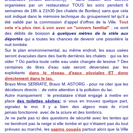
organisées par un restaurateur TOUS les soirs pendant 6
semaines de 18h à 21h30 (les chalets de Bonlieu) sans que cela
soit indiqué dans le mémoire technique du groupement tel qu'il a
été validé par la commission d'appel d'offres de la Ville.
Tout
cela n'a plus rien à voir avec un "univers familial"
; ce sont
des débits de boisson
à quelques mètres de la stèle aux
déportés
qui a toutes les chances de devenir une pissotière la
nuit tombée.
Sur le plan environnemental, au même endroit, les eaux usées
seront évacuées dans des barils derrières les chalets : qui va les
vider ? Où partira toute cette eau usée chargée de lessive ? Des
centaines de litres d'eau sale seront déversées par les
exploitants
dans le réseau d'eaux pluviales ET donc
directement dans le lac.
Bravo Mme SERRATE, Bravo M. ASTORG - pour ne citer que les
décideurs directs - de votre attention à la pollution du lac.
Autre manquement : le prestataire s'était engagé à mettre en
place
des toilettes sèches;
si vous en trouvez quelque part,
signalez le moi. Il y a bien des algeco mais ils n'ont
jamais
fonctionné
avec de la sciure et des lombrics.
Je ne parle pas ici des questions de sécuri
té avec les tentes qui
ne tiendront pas la neige si elle tombe et qui n'étaient pas du tout
prévues au marché, les
sapins coupés
partout alors que la Ville