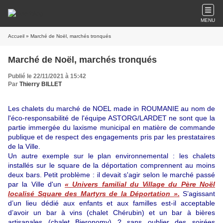
MENU
Accueil
» Marché de Noël, marchés tronqués
Marché de Noël, marchés tronqués
Publié le 22/11/2021 à 15:42
Par
Thierry BILLET
Les chalets du marché de NOEL made in ROUMANIE au nom de
l'éco-responsabilité de l'équipe ASTORG/LARDET ne sont que la
partie
immergée du laxisme municipal en matière de commande
publique et de respect des engagements pris par les prestataires
de la Ville.
Un autre exemple sur le plan environnemental : les chalets
installés sur le square de la déportation comprennent au moins
deux bars. Petit problème : il devait s'agir selon le marché passé
par la Ville d'un
« Univers familial du Village du Père Noël
localisé Square des Martyrs de la Déportation ».
S’agissant
d’un lieu dédié aux enfants et aux familles est-il acceptable
d’avoir un bar à vins (chalet Chérubin) et un bar à bières
artisanales (chalet Bieronomy) ? sans oublier des soirées