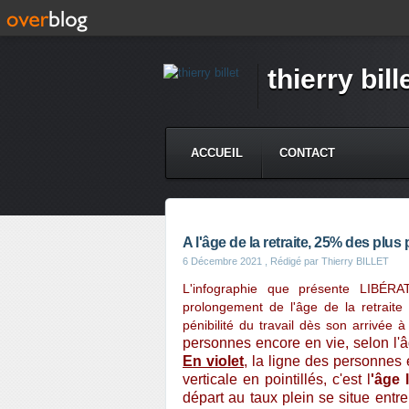
thierry bill
ACCUEIL
CONTACT
A l'âge de la retraite, 25% des plu
6 Décembre 2021
, Rédigé par Thierry BILLET
L'infographie que présente LIBÉRA
prolongement de l'âge de la retrait
pénibilité du travail dès son arrivée 
personnes encore en vie, selon l'â
En violet
, la ligne des personnes 
verticale en pointillés, c'est l
'âge 
départ au taux plein se situe entr