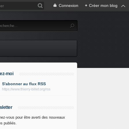
Connexion
+
Créer mon blog
ez-moi
S'abonner au flux RSS
https://www.thierry-billet.org/rss
letter
ez-vous pour être averti des nouveaux
es publiés.