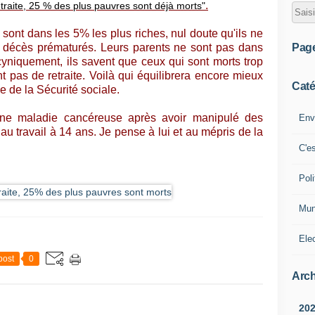
.
etraite, 25 % des plus pauvres sont déjà morts"
 sont dans les 5% les plus riches, nul doute qu'ils ne
Pag
 décès prématurés. Leurs parents ne sont pas dans
 cyniquement, ils savent que
ceux qui sont morts trop
nt pas de retraite.
Voilà qui équilibrera encore mieux
Caté
e de la Sécurité sociale.
ne maladie cancéreuse après avoir manipulé des
Env
u travail à 14 ans. Je pense à lui et au mépris de la
C'e
Poli
Mun
Ele
post
0
Arch
20