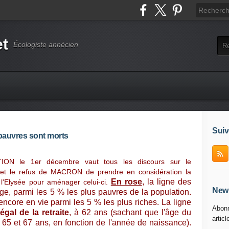
et
Écologiste annécien
Suiv
s pauvres sont morts
TION le 1er décembre vaut tous les discours sur le
e et le refus de MACRON de prendre en considération la
En rose
, la ligne des
à l'Elysée pour aménager celui-ci.
News
ge, parmi les 5 % les plus pauvres de la population.
encore en vie parmi les 5 % les plus riches. La ligne
Abonn
légal de la retraite
, à 62 ans (sachant que l'âge du
articl
e 65 et 67 ans, en fonction de l'année de naissance).