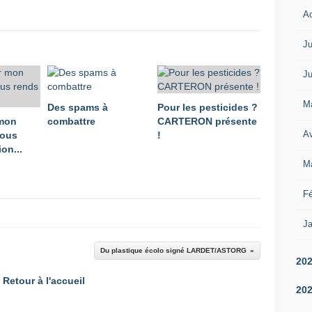
A
Ju
Ju
M
Des spams à
Pour les pesticides ?
 mon
combattre
CARTERON présente
Av
vous
!
on...
M
Fé
Ja
Du plastique écolo signé LARDET/ASTORG
20
Retour à l'accueil
20