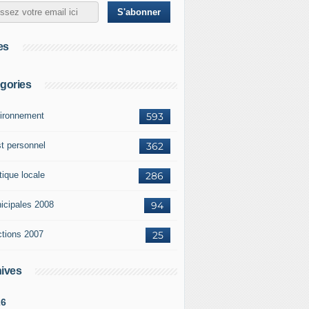
es
gories
ironnement
593
st personnel
362
tique locale
286
icipales 2008
94
ctions 2007
25
ives
26