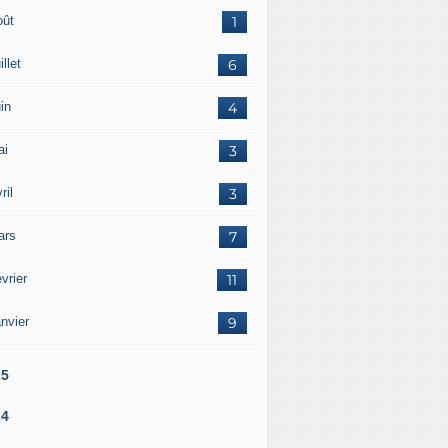
oût
1
illet
6
in
4
ai
3
ril
3
ars
7
vrier
11
nvier
9
25
24