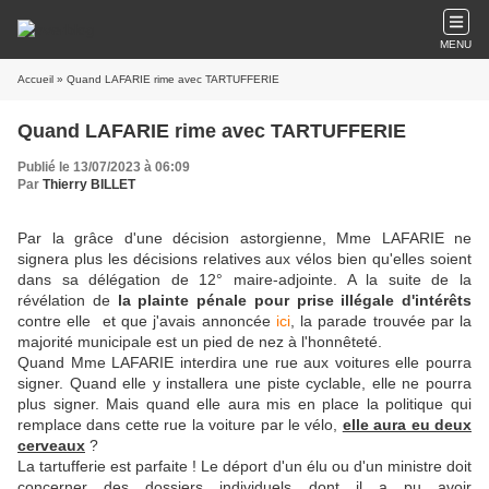
MENU
Accueil
» Quand LAFARIE rime avec TARTUFFERIE
Quand LAFARIE rime avec TARTUFFERIE
Publié le 13/07/2023 à 06:09
Par
Thierry BILLET
Par la grâce d'une décision astorgienne, Mme LAFARIE ne
signera plus les décisions relatives aux vélos bien qu'elles soient
dans sa délégation de 12° maire-adjointe. A la suite de la
révélation de
la plainte pénale pour prise illégale d'intérêts
contre elle et que j'avais annoncée
ici
, la parade trouvée par la
majorité municipale est un pied de nez à l'honnêteté.
Quand Mme LAFARIE interdira une rue aux voitures elle pourra
signer. Quand elle y installera une piste cyclable, elle ne pourra
plus signer. Mais quand elle aura mis en place la politique qui
remplace dans cette rue la voiture par le vélo,
elle aura eu deux
cerveaux
?
La tartufferie est parfaite ! Le déport d'un élu ou d'un ministre doit
concerner des dossiers individuels dont il a pu avoir