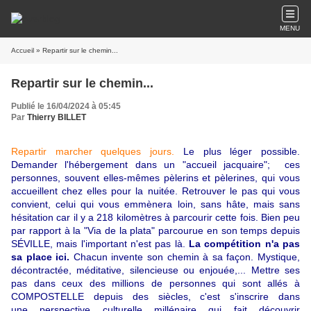
MENU
Accueil
» Repartir sur le chemin...
Repartir sur le chemin...
Publié le 16/04/2024 à 05:45
Par
Thierry BILLET
Repartir marcher quelques jours.
Le plus léger possible.
Demander l'hébergement dans un "accueil jacquaire"; ces
personnes, souvent elles-mêmes pèlerins et pèlerines, qui vous
accueillent chez elles pour la nuitée. Retrouver le pas qui vous
convient, celui qui vous emmènera loin, sans hâte, mais sans
hésitation car il y a 218 kilomètres à parcourir cette fois. Bien peu
par rapport à la "Via de la plata" parcourue en son temps depuis
SÉVILLE, mais l'important n'est pas là.
La
compétition n'a pas
sa place ici.
Chacun invente son chemin à sa façon. Mystique,
décontractée, méditative, silencieuse ou enjouée,... Mettre ses
pas dans ceux des millions de personnes qui sont allés à
COMPOSTELLE depuis des siècles, c'est s'inscrire dans
une perspective culturelle millénaire qui fait découvrir