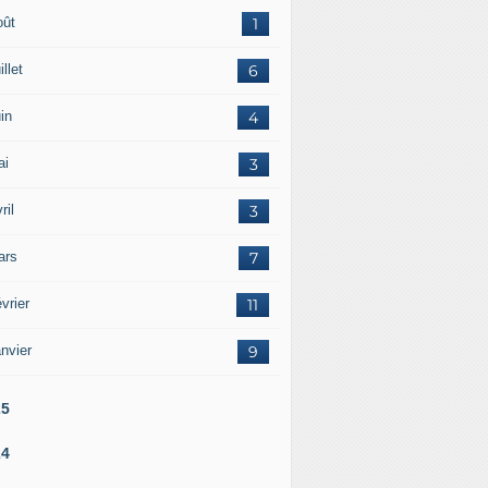
oût
1
illet
6
in
4
ai
3
ril
3
ars
7
vrier
11
nvier
9
25
24