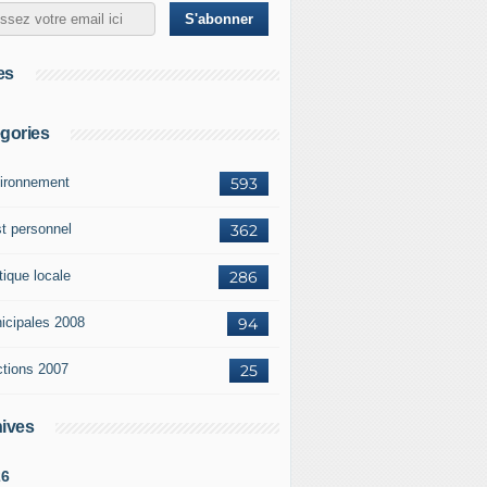
es
gories
ironnement
593
st personnel
362
tique locale
286
icipales 2008
94
ctions 2007
25
ives
26