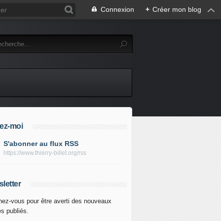
Connexion
+
Créer mon blog
ez-moi
S'abonner au flux RSS
https://www.thierry-billet.org/rss
letter
ez-vous pour être averti des nouveaux
es publiés.