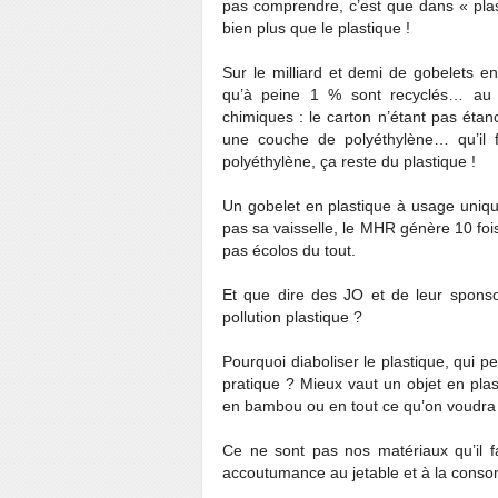
pas comprendre, c’est que dans « plas
bien plus que le plastique !
Sur le milliard et demi de gobelets
qu’à peine 1 % sont recyclés… au p
chimiques : le carton n’étant pas étanc
une couche de polyéthylène… qu’il f
polyéthylène, ça reste du plastique !
Un gobelet en plastique à usage uniqu
pas sa vaisselle, le MHR génère 10 foi
pas écolos du tout.
Et que dire des JO et de leur sponso
pollution plastique ?
Pourquoi diaboliser le plastique, qui peu
pratique ? Mieux vaut un objet en plast
en bambou ou en tout ce qu’on voudra ma
Ce ne sont pas nos matériaux qu’il f
accoutumance au jetable et à la conso