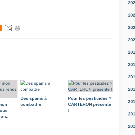
20
20
20
20
20
20
20
20
Des spams à
Pour les pesticides ?
20
 mon
combattre
CARTERON présente
vous
!
20
on...
20