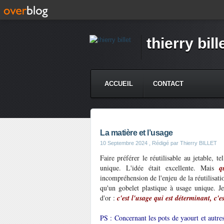
thierry bill
ACCUEIL
CONTACT
La matière et l’usage
10 Septembre 2024
, Rédigé par Thierry BILLET
Faire préférer le réutilisable au jetable, te
unique. L'idée était excellente. Mais
q
incompréhension de l'enjeu de la réutilisatio
qu'un gobelet plastique à usage unique.
d'or :
c'est l'usage qui est déterminant, c'
PS : Concernant les pots de yaourt et autres