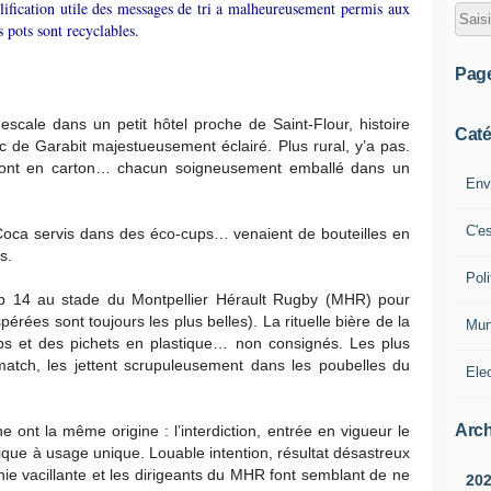
mplification utile des messages de tri a malheureusement permis aux
s pots sont recyclables.
Pag
escale dans un petit hôtel proche de Saint-Flour, histoire
Caté
uc de Garabit majestueusement éclairé. Plus rural, y’a pas.
 sont en carton… chacun soigneusement emballé dans un
Env
C'e
Coca servis dans des éco-cups… venaient de bouteilles en
s.
Poli
op 14 au stade du Montpellier Hérault Rugby (MHR) pour
pérées sont toujours les plus belles). La rituelle bière de la
Mun
ps et des pichets en plastique… non consignés. Les plus
match, les jettent scrupuleusement dans les poubelles du
Ele
Arch
e ont la même origine : l’interdiction, entrée en vigueur le
ique à usage unique. Louable intention, résultat désastreux
ie vacillante et les dirigeants du MHR font semblant de ne
20