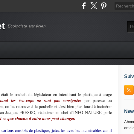
et
Écologiste annécien
Suiv
l était le souhait du législateur en interdisant le plastique à usage
uand les éco-cups ne sont pas consignées
par paresse ou
n, on les retrouve à la poubelle et c'est bien plus lourd à incinérer
News
 Jean-Jacques FRESKO, rédacteur en chef d'INFO NATURE parle
est ce que chacun d'entre nous peut changer.
Abonn
articl
 cartons enrobés de plastique, jetez les avec les
incinérables car
il