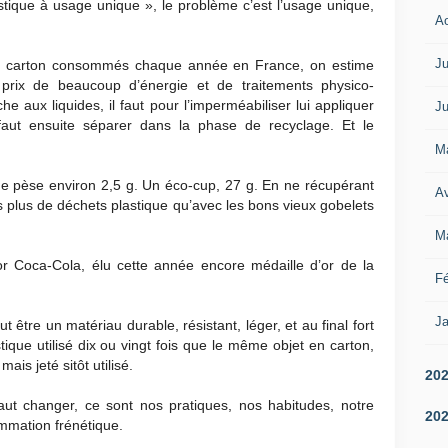
tique à usage unique », le problème c’est l’usage unique,
A
Ju
 en carton consommés chaque année en France, on estime
rix de beaucoup d’énergie et de traitements physico-
he aux liquides, il faut pour l’imperméabiliser lui appliquer
Ju
aut ensuite séparer dans la phase de recyclage. Et le
M
e pèse environ 2,5 g. Un éco-cup, 27 g. En ne récupérant
Av
s plus de déchets plastique qu’avec les bons vieux gobelets
M
r Coca-Cola, élu cette année encore médaille d’or de la
Fé
Ja
t être un matériau durable, résistant, léger, et au final fort
ique utilisé dix ou vingt fois que le même objet en carton,
is jeté sitôt utilisé.
20
aut changer, ce sont nos pratiques, nos habitudes, notre
20
mmation frénétique.