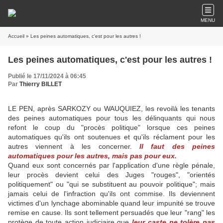
MENU
Accueil
» Les peines automatiques, c'est pour les autres !
Les peines automatiques, c'est pour les autres !
Publié le 17/11/2024 à 06:45
Par
Thierry BILLET
LE PEN, après SARKOZY ou WAUQUIEZ, les revoilà les tenants
des peines automatiques pour tous les délinquants qui nous
refont le coup du "procès politique" lorsque ces peines
automatiques qu'ils ont soutenues et qu'ils réclament pour les
autres viennent à les concerner.
Il faut des peines
automatiques pour les autres, mais pas pour eux.
Quand eux sont concernés par l'application d'une règle pénale,
leur procès devient celui des Juges "rouges", "orientés
politiquement" ou "qui se substituent au pouvoir politique"; mais
jamais celui de l'infraction qu'ils ont commise. Ils deviennent
victimes d'un lynchage abominable quand leur impunité se trouve
remise en cause. Ils sont tellement persuadés que leur "rang" les
protège de toute action judiciaire que
leur caste ne tolère pas