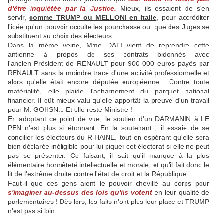
d'être inquiétée par la Justice.
Mieux, ils essaient de s'en
servir,
comme TRUMP ou MELLONI en Italie
, pour accréditer
l'idée qu'un pouvoir occulte les pourchasse ou que des Juges se
substituent au choix des électeurs.
Dans la même veine, Mme DATI vient de reprendre cette
antienne à propos de ses contrats bidonnés avec
l'ancien Président de RENAULT pour 900 000 euros payés par
RENAULT sans la moindre trace d'une activité professionnelle et
alors qu'elle était encore députée européenne... Contre toute
matérialité, elle plaide l'acharnement du parquet national
financier. Il eût mieux valu qu'elle apportât la preuve d'un travail
pour M. GOHSN... Et elle reste Ministre !
En adoptant ce point de vue, le soutien d'un DARMANIN à LE
PEN n'est plus si étonnant. En la soutenant , il essaie de se
concilier les électeurs du R-HAINE, tout en espérant qu'elle sera
bien déclarée inéligible pour lui piquer cet électorat si elle ne peut
pas se présenter. Ce faisant, il sait qu'il manque à la plus
élémentaire honnêteté intellectuelle et morale; et qu'il fait donc le
lit de l'extrême droite contre l'état de droit et la République.
Faut-il que ces gens aient le pouvoir chevillé au corps pour
s'imaginer au-dessus des lois qu'ils votent
en leur qualité de
parlementaires ! Dès lors, les faits n'ont plus leur place et TRUMP
n'est pas si loin.