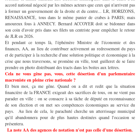
accord national négocié par les mêmes acteurs que ceux qui n'arrivent pas
à former un gouvernement de la droite et du centre... LR, HORIZONS,
RENAISSANCE, tous dans le même panier de crabes à PARIS; mais
amoureux fous à ANNECY. Bernard ACCOYER doit se bidonner dans
son coin d'avoir pris dans ses filets un centriste pour empêcher le retour
de JLR en 2026.
Et pendant ce temps là, l'éphémère Ministre de l'économie et des
finances, AA, au lieu de contribuer activement au redressement du pays
et de participer à la recherche d'une solution politique et économique à la
crise que nous traversons, se promène en ville, tout guilleret de se faire
prendre en photo distribuant des tracts dans les boites aux lettres.
Cela ne vous gêne pas, vous, cette désertion d'un parlementaire
macroniste en pleine crise nationale ?
Et bien moi, ça me gêne. Quand on a dit et redit que la situation
financière de la FRANCE exigeait des sacrifices de tous, on ne vient pas
parader en ville : on se consacre à sa tâche de député en reconnaissance
de son élection et on met ses compétences économiques au service du
pays. Au lieu de cela, le parachuté cherche un atterrissage municipal
qu'il abandonnera pour de plus hautes destinées quand l'occasion se
présentera.
La note AA des agences de notation n'est pas celle d'une désertion.