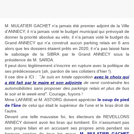
M. MULATIER GACHET n'a jamais été premier adjoint de la Ville
d'ANNECY; il n'a jamais voté le budget municipal qui prévoyait de
donner la priorité absolue au vélo; il n'a jamais voté le budget du
Grand ANNECY qui n'a construit aucun parking relais en 6 ans
alors que les dossiers étaient prêts en 2020; il n'a pas laissé faire
le sabotage de la SIBRA par le Grand ANNECY sous la
présidence de M. SARDA.
Il peut donc légitimement s'inscrire en rupture avec la politique de
ses prédécesseurs (ah, pardon de ses colistiers d'hier !).
Il ose dire à ICI :
"Je suis en totale opposition
avec le choix qui
a été fait par le maire et son adjointe
de venir contraindre les
automobilistes sans proposer des parkings relais et plus de bus
le soir et le week-end".
Courage, fuyons !
Mme LAFARIE et M. ASTORG doivent apprécier
le coup de pied
de l'âne
de celui qui était le supérieur de l'une et le bras droit de
l'autre.
Devant une telle mauvaise foi, les électeurs de REVEILLONS
ANNECY doivent avoir les bras qui tombent. En n'assumant pas
son propre bilan et en accusant ses propres amis pendant six
longues années de tous les maux,
M. MULATIER GACHET