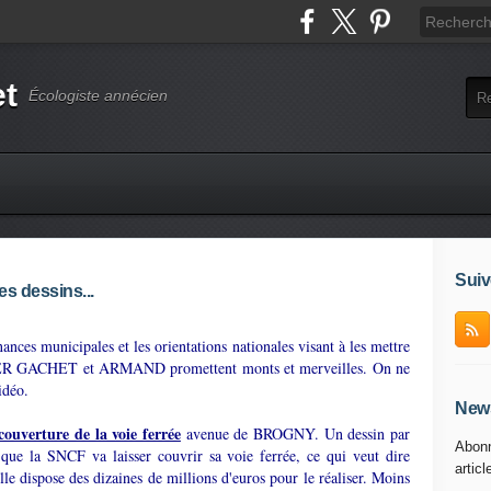
et
Écologiste annécien
Suiv
es dessins...
ances municipales et les orientations nationales visant à les mettre
ER GACHET et ARMAND promettent monts et merveilles. On ne
idéo.
News
 couverture de la voie ferrée
avenue de BROGNY. Un dessin par
Abonn
 que la SNCF va laisser couvrir sa voie ferrée, ce qui veut dire
articl
le dispose des dizaines de millions d'euros pour le réaliser. Moins