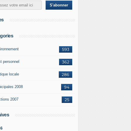
es
gories
ironnement
593
st personnel
362
tique locale
286
icipales 2008
94
ctions 2007
25
ives
26