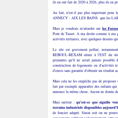
ils en ont fait de 2020 à 2026, plus ils en p
Au fait, n'est-il pas plus important pour
ANNECY - AIX LES BAINS que les LARDO
les Forg
Mais je voudrais m'attarder sur
Pont de Tasset. A ma droite comme à ma g
activités tertiaires, avec quelques dessins qu
Le site est gravement pollué, notamment p
REBOUL-REXAM située à l'EST du site. L
prenantes qu'il ne serait jamais possible 
construction de logements ou d'activités te
d'euros sans garantie d'obtenir un résultat 
Mais cela ne les empêche pas de propose
fait par exemple apparaître des enfants q
annonce la même chose. Aucun ne donne de ca
qu'est-ce que signifie vou
Mais surtout :
terrains industriels disponibles aujourd
de foncier adapté. Sinon soit on ne pourra 
concurrents oublient volontairement cette i