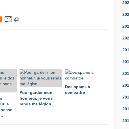
20
20
20
20
20
20
20
20
Des spams à
Pour garder mon
combattre
20
ns
honneur, je vous
ur le
rends ma légion...
20
unesse
..
20