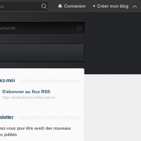
Connexion
+
Créer mon blog
ez-moi
S'abonner au flux RSS
https://www.thierry-billet.org/rss
letter
ez-vous pour être averti des nouveaux
es publiés.