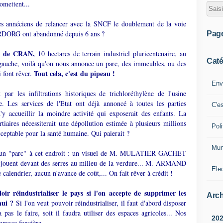
romettent...
 les annéciens de relancer avec la SNCF le doublement de la voie
RG ont abandonné depuis 6 ans ?
Pag
es de CRAN,
10 hectares de terrain industriel pluricentenaire, au
Caté
auche, voilà qu'on nous annonce un parc, des immeubles, ou des
Tout cela, c'est du pipeau !
i font rêver.
Env
ar les infiltrations historiques de trichloréthylène de l'usine
es services de l'Etat ont déjà annoncé à toutes les parties
C'e
d'y accueillir la moindre activité qui exposerait des enfants. La
rtiaires nécessiterait une dépollution estimée à plusieurs millions
Poli
acceptable pour la santé humaine. Qui paierait ?
Mun
r un "parc" à cet endroit : un visuel de M. MULATIER GACHET
ui jouent devant des serres au milieu de la verdure... M. ARMAND
Ele
lendrier, aucun n'avance de coût,... On fait rêver à crédit !
loir réindustrialiser le pays si l'on accepte de supprimer les
Arch
'hui ?
Si l'on veut pouvoir réindustrialiser, il faut d'abord disposer
pas le faire, soit il faudra utiliser des espaces agricoles... Nos
20
mpasse foncière.