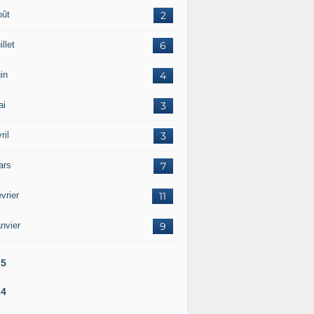
oût
2
illet
6
in
4
ai
3
ril
3
ars
7
vrier
11
nvier
9
25
24