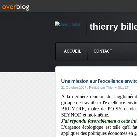
thierry bill
ACCUEIL
CONTACT
Une mission sur l'excellence envi
21 Octobre 2007
, Rédigé par Thierry BILLET
A la dernière réunion de l'agglomér
groupe de travail sur l'excellence envi
BRUYERE, maire de POISY et vice 
SEYNOD et moi-même.
J'ai répondu favorablement à cette init
L'urgence écologique est telle qu'il f
appliquer des politiques économes en ga