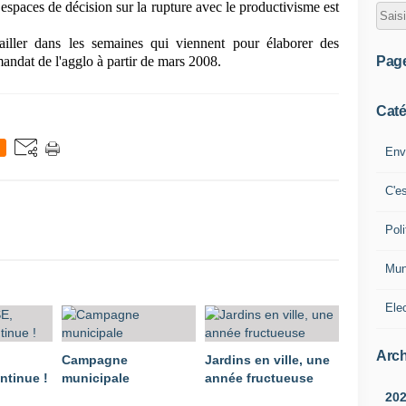
 espaces de décision sur la rupture avec le productivisme est
ller dans les semaines qui viennent pour élaborer des
Pag
ndat de l'agglo à partir de mars 2008.
Caté
Env
C'e
Poli
Mun
Ele
Arch
Campagne
Jardins en ville, une
ntinue !
municipale
année fructueuse
20