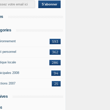
es
gories
ironnement
593
st personnel
362
tique locale
286
icipales 2008
94
ctions 2007
25
ives
26