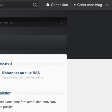
Connexion
+
Créer mon blog
ez-moi
S'abonner au flux RSS
https://www.thierry-billet.org/rss
letter
ez-vous pour être averti des nouveaux
es publiés.