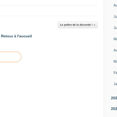
A
Ju
Le pollen de la discorde !
Ju
Retour à l'accueil
M
Av
M
Fé
Ja
20
20