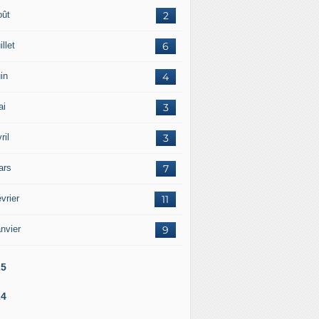
oût
2
illet
6
in
4
ai
3
ril
3
ars
7
vrier
11
nvier
9
25
24