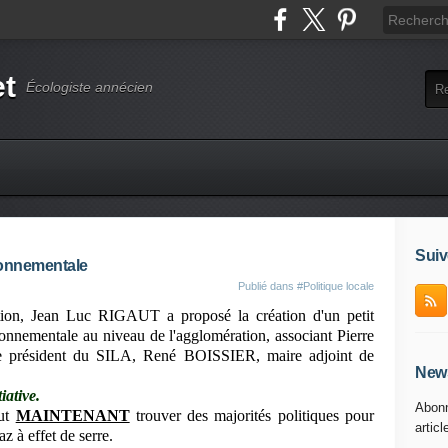
et
Écologiste annécien
Suiv
ronnementale
Publié dans
#Politique locale
ation, Jean Luc RIGAUT a proposé la création d'un petit
ronnementale au niveau de l'agglomération, associant Pierre
président du SILA, René BOISSIER, maire adjoint de
News
iative.
Abonn
aut
MAINTENANT
trouver des majorités politiques pour
articl
z à effet de serre.