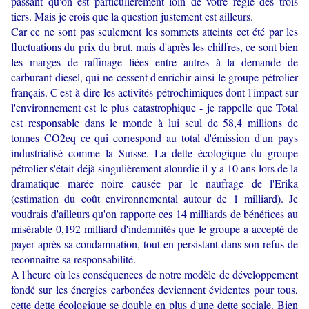
passant qu'on est particulièrement loin de votre règle des trois
tiers. Mais je crois que la question justement est ailleurs.
Car ce ne sont pas seulement les sommets atteints cet été par les
fluctuations du prix du brut, mais d'après les chiffres, ce sont bien
les marges de raffinage liées entre autres à la demande de
carburant diesel, qui ne cessent d'enrichir ainsi le groupe pétrolier
français. C'est-à-dire les activités pétrochimiques dont l'impact sur
l'environnement est le plus catastrophique - je rappelle que Total
est responsable dans le monde à lui seul de 58,4 millions de
tonnes CO2eq ce qui correspond au total d'émission d'un pays
industrialisé comme la Suisse. La dette écologique du groupe
pétrolier s'était déjà singulièrement alourdie il y a 10 ans lors de la
dramatique marée noire causée par le naufrage de l'Erika
(estimation du coût environnemental autour de 1 milliard). Je
voudrais d'ailleurs qu'on rapporte ces 14 milliards de bénéfices au
misérable 0,192 milliard d'indemnités que le groupe a accepté de
payer après sa condamnation, tout en persistant dans son refus de
reconnaître sa responsabilité.
A l'heure où les conséquences de notre modèle de développement
fondé sur les énergies carbonées deviennent évidentes pour tous,
cette dette écologique se double en plus d'une dette sociale. Bien