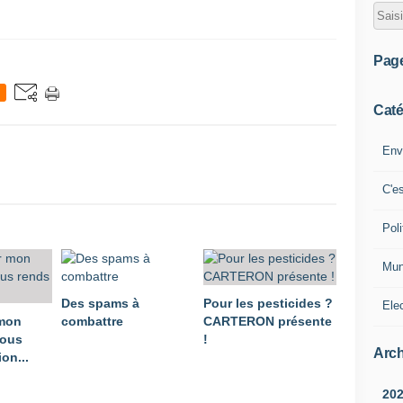
Pag
Caté
Env
C'e
Poli
Mun
Des spams à
Pour les pesticides ?
Ele
 mon
combattre
CARTERON présente
vous
!
Arch
on...
20