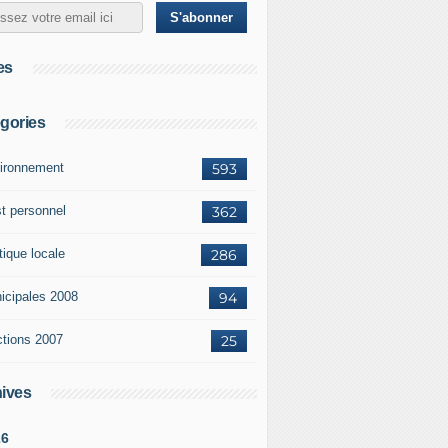
es
gories
ironnement
593
st personnel
362
tique locale
286
icipales 2008
94
ctions 2007
25
ives
26