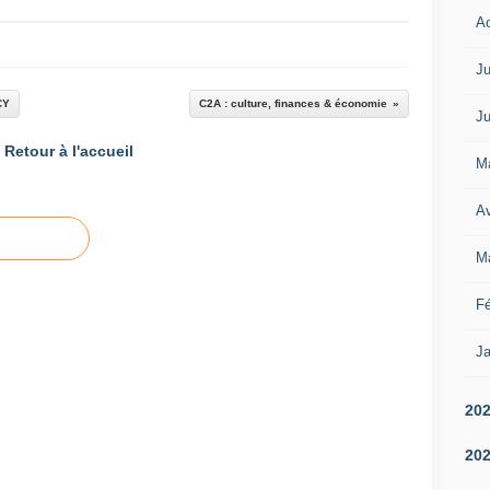
A
Ju
CY
C2A : culture, finances & économie
Ju
Retour à l'accueil
M
Av
M
Fé
Ja
20
20