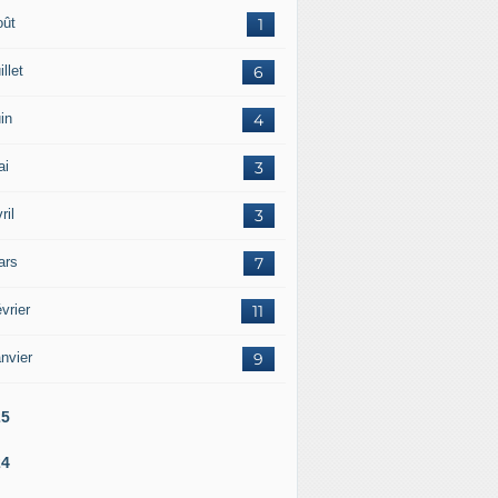
oût
1
illet
6
in
4
ai
3
ril
3
ars
7
vrier
11
nvier
9
25
24