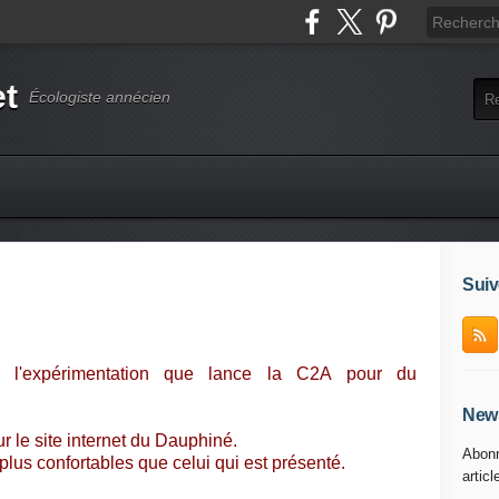
et
Écologiste annécien
Suiv
 l'expérimentation que lance la C2A pour du
News
 le site internet du Dauphiné.
Abonn
lus confortables que celui qui est présenté.
articl