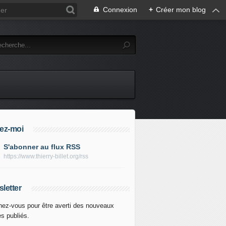
Connexion
+
Créer mon blog
ez-moi
S'abonner au flux RSS
https://www.thierry-billet.org/rss
letter
ez-vous pour être averti des nouveaux
es publiés.