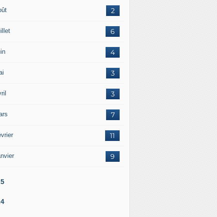
oût
2
illet
6
in
4
ai
3
ril
3
ars
7
vrier
11
nvier
9
25
24