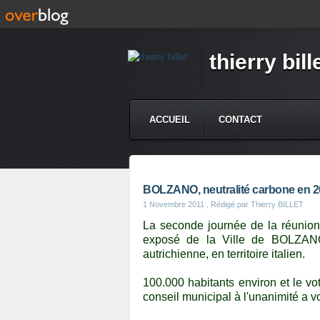
thierry bill
ACCUEIL
CONTACT
BOLZANO, neutralité carbone en 
1 Novembre 2011
, Rédigé par Thierry BILLET
La seconde journée de la réun
exposé de la Ville de BOLZANO
autrichienne, en territoire italien.
100.000 habitants environ et le vot
conseil municipal à l'unanimité a vo