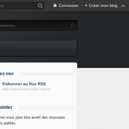
Connexion
+
Créer mon blog
ez-moi
S'abonner au flux RSS
https://www.thierry-billet.org/rss
letter
ez-vous pour être averti des nouveaux
es publiés.