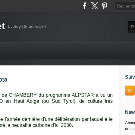
et
Écologiste annécien
Suiv
2030
ion de CHAMBERY du programme ALPSTAR a vu un
 en Haut Adige (ou Sud Tyrol), de culture très
News
e l'année dernière d'une délibération par laquelle le
Abonn
té la neutralité carbone d'ici 2030.
articl