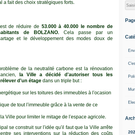
 a fait des choix stratégiques forts.
Pag
l est de réduire de
53.000 à 40.000 le nombre de
habitants de BOLZANO.
Cela passe par un
Caté
opartage et le développement des modes doux de
Env
C'e
oblème de la neutralité carbone est la rénovation
 ancien,
la Ville a décidé d'autoriser tous les
Poli
rélever d'un étage
dans un triple but :
Mun
énergétique sur les toitures des immeubles à l'ocasion
Ele
tique de tout l'immeuble grâce à la vente de ce
 la Ville pour limiter le mitage de l'espace agricole.
Arch
l se construit sur l'idée qu'il faut que la Ville arrête
20
entre ses interventions sur la réduction des coûts