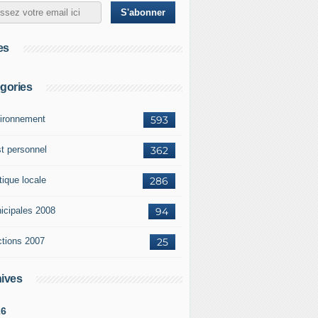
es
gories
ironnement
593
st personnel
362
tique locale
286
icipales 2008
94
ctions 2007
25
ives
26