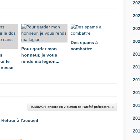
20
20
20
20
Des spams à
Pour garder mon
combattre
20
ns
honneur, je vous
ur le
rends ma légion...
20
unesse
..
20
20
20
TUMBACH, encore en violation de l'arrêté préfectoral
20
Retour à l'accueil
20