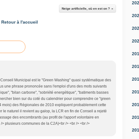
20
Neige artificielle, où en est on ?
20
Retour à l'accueil
20
20
20
20
20
 Conseil Municipal est le "Green Washing" quasi systématique des
lus une phrase prononcée sans l'emploi d'uns des mots suivants
20
que", "bilan carbone", "sobriété energétique", "batiments basses
 chercher bien sur du coté du calendrier pour comprendre ce "green
20
 4 mois) des Régionales de 2010 expliquent probablement cette
le naturel il revient au galop, la LCR en fin de Conseil a rejeté
20
ssage des encombrants (au profit de l'apport volontaire en
 /> plusieurs communes de la C2A)<br /> <br /> <br />
20