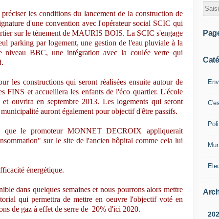
 préciser les conditions du lancement de la construction de
gnature d'une convention avec l'opérateur social SCIC qui
Pag
 quartier sur le ténement de MAURIS BOIS. La SCIC s'engage
seul parking par logement, une gestion de l'eau pluviale à la
 de niveau BBC, une intégration avec la coulée verte qui
Caté
d.
our les constructions qui seront réalisées ensuite autour de
Env
es FINS et accueillera les enfants de l'éco quartier. L'école
e et ouvrira en septembre 2013. Les logements qui seront
C'e
a municipalité auront également pour objectif d'être passifs.
Poli
 été que le promoteur MONNET DECROIX appliquerait
ommation" sur le site de l'ancien hôpital comme cela lui
Mun
Ele
ficacité énergétique.
onible dans quelques semaines et nous pourrons alors mettre
Arch
itorial qui permettra de mettre en oeuvre l'objectif voté en
ons de gaz à effet de serre de 20% d'ici 2020.
20