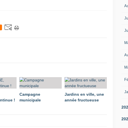
A
Ju
Ju
M
Av
M
Fé
Ja
Campagne
Jardins en ville, une
ntinue !
municipale
année fructueuse
20
20