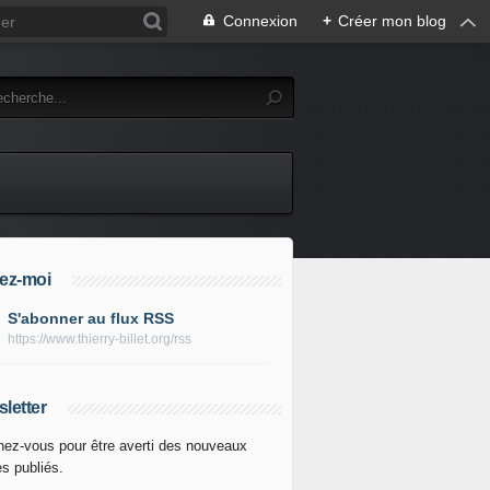
Connexion
+
Créer mon blog
ez-moi
S'abonner au flux RSS
https://www.thierry-billet.org/rss
letter
ez-vous pour être averti des nouveaux
es publiés.