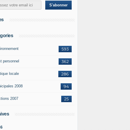
es
gories
ironnement
593
st personnel
362
tique locale
286
icipales 2008
94
ctions 2007
25
ives
26