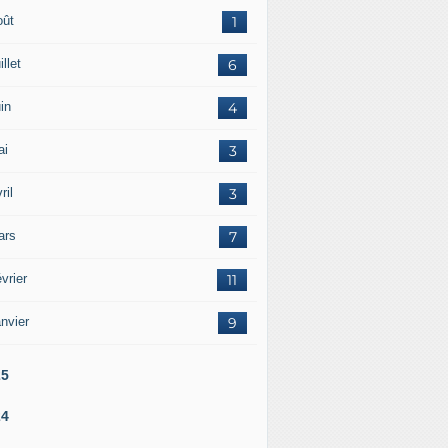
oût
1
illet
6
in
4
ai
3
ril
3
ars
7
vrier
11
nvier
9
25
24