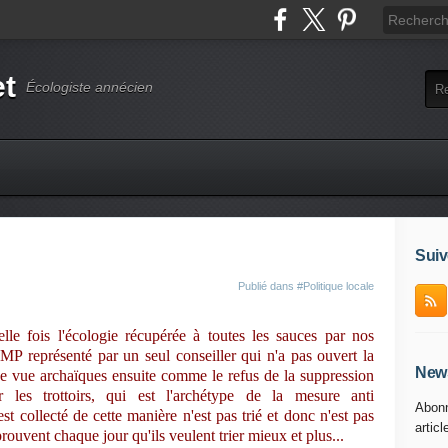
et
Écologiste annécien
Suiv
Publié dans
#Politique locale
le fois l'écologie récupérée à toutes les sauces par nos
MP représenté par un seul conseiller qui n'a pas ouvert la
News
de vue archaïques ensuite comme le refus de la suppression
 les trottoirs, qui est l'archétype de la mesure anti
Abonn
t collecté de cette manière n'est pas trié et donc n'est pas
articl
rouvent chaque jour qu'ils veulent trier mieux et plus...