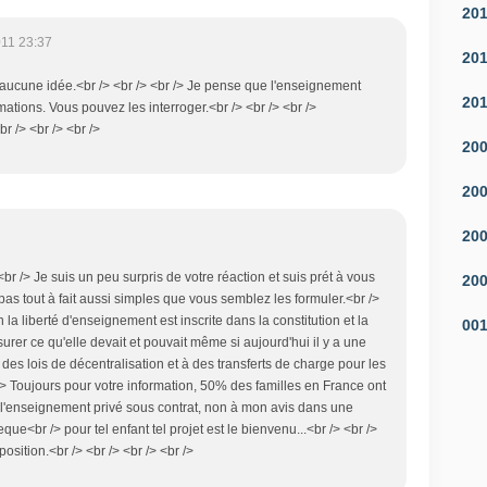
20
011 23:37
20
 aucune idée.<br /> <br /> <br /> Je pense que l'enseignement
20
mations. Vous pouvez les interroger.<br /> <br /> <br />
r /> <br /> <br />
20
20
20
 <br /> Je suis un peu surpris de votre réaction et suis prét à vous
20
as tout à fait aussi simples que vous semblez les formuler.<br />
n la liberté d'enseignement est inscrite dans la constitution et la
00
rer ce qu'elle devait et pouvait même si aujourd'hui il y a une
des lois de décentralisation et à des transferts de charge pour les
/> Toujours pour votre information, 50% des familles en France ont
 l'enseignement privé sous contrat, non à mon avis dans une
ue<br /> pour tel enfant tel projet est le bienvenu...<br /> <br />
position.<br /> <br /> <br /> <br />