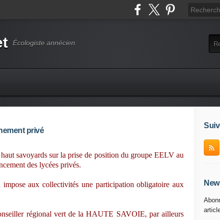
et
Écologiste annécien
Suiv
gnement privé
tes haut savoyards sur la prise de position du groupe EELV au
ancement des lycées privés.
News
 impose aux collectivités une participation obligatoire aux
Abonn
articl
n conseiller régional vert de la HAUTE SAVOIE, par ailleurs