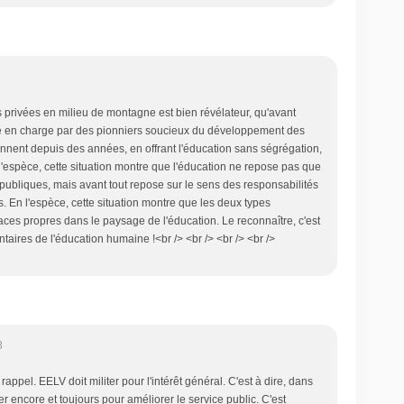
s privées en milieu de montagne est bien révélateur, qu'avant
rise en charge par des pionniers soucieux du développement des
nnent depuis des années, en offrant l'éducation sans ségrégation,
n l'espèce, cette situation montre que l'éducation ne repose pas que
 publiques, mais avant tout repose sur le sens des responsabilités
. En l'espèce, cette situation montre que les deux types
aces propres dans le paysage de l'éducation. Le reconnaître, c'est
taires de l'éducation humaine !<br /> <br /> <br /> <br />
8
rappel. EELV doit militer pour l'intérêt général. C'est à dire, dans
er encore et toujours pour améliorer le service public. C'est