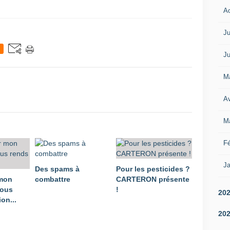
A
Ju
Ju
M
Av
M
Fé
Ja
Des spams à
Pour les pesticides ?
 mon
combattre
CARTERON présente
vous
!
20
on...
20