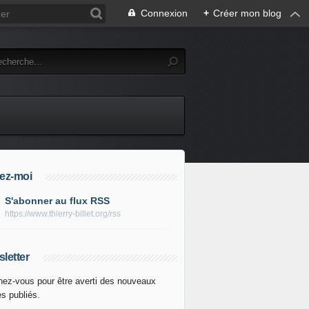
Connexion
+
Créer mon blog
ez-moi
S'abonner au flux RSS
https://www.thierry-billet.org/rss
letter
ez-vous pour être averti des nouveaux
es publiés.