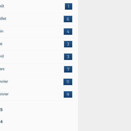
oût
1
illet
6
in
4
ai
3
ril
3
ars
7
vrier
11
nvier
9
25
24