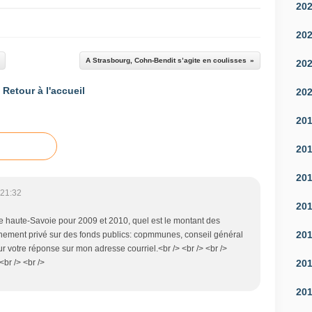
20
20
A Strasbourg, Cohn-Bendit s’agite en coulisses
20
Retour à l'accueil
20
20
20
20
 21:32
20
de haute-Savoie pour 2009 et 2010, quel est le montant des
20
nement privé sur des fonds publics: copmmunes, conseil général
our votre réponse sur mon adresse courriel.<br /> <br /> <br />
20
br /> <br />
20