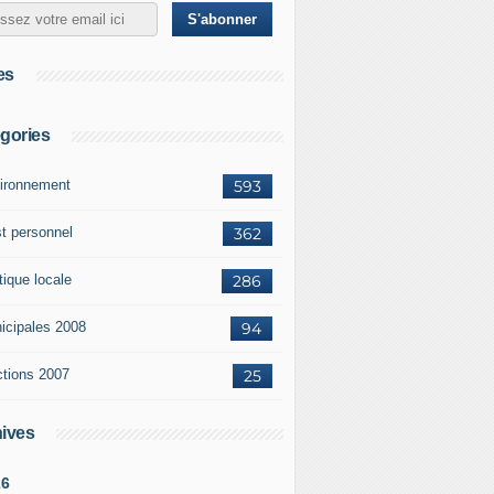
es
gories
ironnement
593
st personnel
362
tique locale
286
icipales 2008
94
ctions 2007
25
ives
26