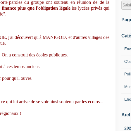
porte-paroles du groupe ont soutenu en réunion de de la
 finance plus que l'obligation légale
les lycées privés qui
ic".
Pag
Caté
, j'ai découvert qu'à MANIGOD, et d'autres villages des
que.
Env
 On a construit des écoles publiques.
C'e
nt à ces temps anciens.
Poli
r pour qu'il ouvre.
Mun
Ele
ui lui arrive de se voir ainsi soutenu par les écolos...
 régionaux !
Arch
20