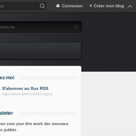
Connexion
+
Créer mon blog
ez-moi
S'abonner au flux RSS
https://www.thierry-billet.org/rss
letter
ez-vous pour être averti des nouveaux
es publiés.