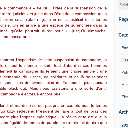
e a commencé à « fleurir » l'idée de la suspension de la
raître judicieux et juste dans l'élan de la compassion qui a
Pag
exion cela n'était ni juste ni ne la justifiait et le temps
ocrisie. On en arrive à une espèce de surenchère dans la
cé qu'elle pourrait durer pour lui jusqu'à dimanche.
Caté
qu'une mascarade.
Env
ontrent l'hypocrisie de cette suspension de campagne, la
C'e
le et tout le monde le sait. Tout d'abord si ces hommes
ablement la campagne ils feraient une chose simple : une
Poli
 demande de justice, de solidarité et de là se tairaient
iqués, plus de tweets, plus de Facebook, plus aucune
Mun
table black out. Mais nous assistons à une sorte d'anti-
e campagne électorale encore pire.
Ele
lundi et mardi ne seront pas pris en compte pour le temps
 Sarkozy redevenu Président de faire à tout de bras des
Arch
core plus l'espace médiatique. La réalité crue est que la
ans égalité de temps de parole. Le simple fait de dire que
20