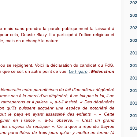
20
20
20
use mais sans prendre la parole publiquement la laissant à
pour cela, Douste Blazy. Il a participé à l'office religieux et
20
e, mais en a changé la nature.
20
ou se rejoignent. Voici la déclaration du candidat du FdG,
20
en que ce soit un autre point de vue.
Le Figaro
:
Mélenchon
20
e démocratie entre parenthèses du fait d'un odieux dégénéré
20
mes pas à la merci d'un dégénéré, il ne fait pas la loi, il ne
ttraperons et il paiera », a-t-il insisté. « Des dégénérés
20
sion qu'ils puissent acquérir une espèce de notoriété de
 tout le pays en ayant assassiné des enfants ». « Cette
20
aginer en France », a-t-il observé. « C'est un grand
er les moyens de répliquer »
. Ce à quoi a répondu Bayrou
20
une parenthèse de trois jours qu'on y mettra un terme (à