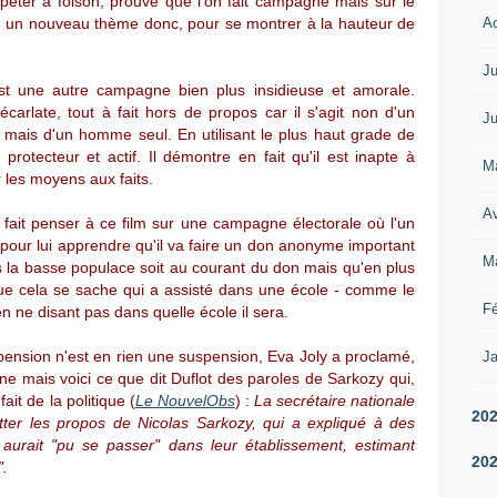
péter à foison, prouve que l'on fait campagne mais sur le
A
 un nouveau thème donc, pour se montrer à la hauteur de
Ju
est une autre campagne bien plus insidieuse et amorale.
carlate, tout à fait hors de propos car il s'agit non d'un
Ju
, mais d'un homme seul. En utilisant le plus haut grade de
protecteur et actif. Il démontre en fait qu'il est inapte à
M
r les moyens aux faits.
Av
 fait penser à ce film sur une campagne électorale où l'un
pour lui apprendre qu'il va faire un don anonyme important
M
is la basse populace soit au courant du don mais qu'en plus
 que cela se sache qui a assisté dans une école - comme le
Fé
en ne disant pas dans quelle école il sera.
pension n'est en rien une suspension, Eva Joly a proclamé,
Ja
e mais voici ce que dit Duflot des paroles de Sarkozy qui,
it de la politique (
Le NouvelObs
) :
La secrétaire nationale
20
witter les propos de Nicolas Sarkozy, qui a expliqué à des
 aurait "pu se passer" dans leur établissement, estimant
20
".