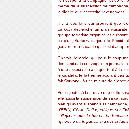
l'on suspend la campagne, et de le ré
thème de la suspension de campagne,
la dignité que nécessite l'événement.
Il y a des faits qui prouvent que c'
Sarkozy déclenche un plan vigipirate é
groupe terroriste organisé et puissant
ce plan, Sarkozy surjoue le Président 
gouverner, incapable qu'il est d'adapte
On voit Hollande, qui pour le coup me
des candidats convoque un journaliste 
à une association afin que tout à la fo
le candidat le fait en ne voulant pas
fait Sarkozy - à une minute de silence 
Pour ajouter à la preuve que cette sus
elle aussi la suspension de sa campagn
bien qu'ayant suspendu sa campagne, fa
d'EELV, Cécile Duflot, critique sur T
collégiens que la tuerie de Toulouse
"qu'on ne parle pas ainsi à des enfants