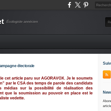
et
Écologiste annécien
Suiv
campagne électorale
ale cet article paru sur AGORAVOX. Je le soumets
ion" par le CSA des temps de parole des candidats
s médias sur la possibilité de réalisation des
News
que la soumission au pouvoir en place est le
liste vedette.
Abonn
articl