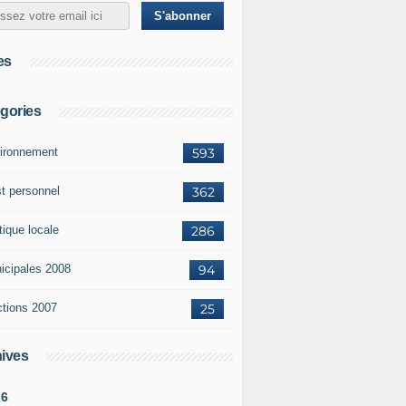
es
gories
ironnement
593
st personnel
362
tique locale
286
icipales 2008
94
ctions 2007
25
ives
26