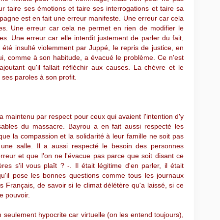
 taire ses émotions et taire ses interrogations et taire sa
agne est en fait une erreur manifeste. Une erreur car cela
s. Une erreur car cela ne permet en rien de modifier le
s. Une erreur car elle interdit justement de parler du fait,
 été insulté violemment par Juppé, le repris de justice, en
lui, comme à son habitude, a évacué le problème. Ce n'est
outant qu'il fallait réfléchir aux causes. La chèvre et le
ses paroles à son profit.
 maintenu par respect pour ceux qui avaient l'intention d'y
nsables du massacre. Bayrou a en fait aussi respecté les
que la compassion et la solidarité à leur famille ne soit pas
 une salle. Il a aussi respecté le besoin des personnes
rreur et que l'on ne l'évacue pas parce que soit disant ce
es s'il vous plaît ? -. Il était légitime d'en parler, il était
me qu'il pose les bonnes questions comme tous les journaux
es Français, de savoir si le climat délétère qu'a laissé, si ce
e pouvoir.
eulement hypocrite car virtuelle (on les entend toujours),