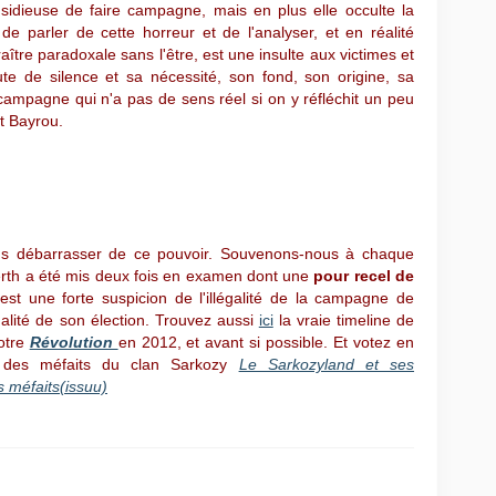
nsidieuse de faire campagne, mais en plus elle occulte la
de parler de cette horreur et de l'analyser, et en réalité
aître paradoxale sans l'être, est une insulte aux victimes et
 de silence et sa nécessité, son fond, son origine, sa
campagne qui n'a pas de sens réel si on y réfléchit un peu
t Bayrou.
us débarrasser de ce pouvoir. Souvenons-nous à chaque
erth a été mis deux fois en examen dont une
pour recel de
st une forte suspicion de l'illégalité de la campagne de
galité de son élection. Trouvez aussi
ici
la vraie timeline de
otre
Révolution
en 2012, et avant si possible. Et votez en
e des méfaits du clan Sarkozy
Le Sarkozyland et ses
 méfaits(issuu)