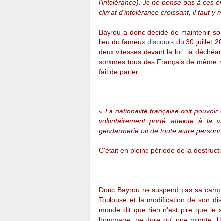
l'intolérance). Je ne pense pas à ces 
climat d'intolérance croissant, il faut y
Bayrou a donc décidé de maintenir s
lieu du fameux
discours
du 30 juillet 
deux vitesses devant la loi : la déchéan
sommes tous des Français de même nat
fait de parler.
«
La nationalité française doit pouvoir
volontairement porté atteinte à la v
gendarmerie ou de toute autre personne
C'était en pleine période de la destru
Donc Bayrou ne suspend pas sa campag
Toulouse et la modification de son di
monde dit que rien n'est pire que le s
hommage, ne dure qu' une minute. 