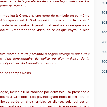
évènements de façon électorale mais de façon nationale. Ce
20
 mettre un terme.
»
20
on meeting à Grenoble, une sorte de symbole en ce même
2010 stigmatisant de Sarkozy où il annonçait des Français à
20
ce de la nationalité. Aujourd'hui il vient nous dire que nous
ure. A regarder cette vidéo, on se dit que Bayrou a bien
20
20
20
 être retirée à toute personne d'origine étrangère qui aurait
ie d'un fonctionnaire de police ou d'un militaire de la
20
 dépositaire de l'autorité publique.
»
00
ction des camps Roms.
ne, même s'il l'a modifiée par deux fois : sa présence à
scours à Grenoble. Les psychologues nous disent, tout le
ilence après un choc terrible. Le silence, celui qui est un
Une minute pour rendre hommage, mais non pour ne pas