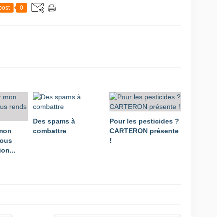
post
0
Des spams à
Pour les pesticides ?
 mon
combattre
CARTERON présente
vous
!
on...