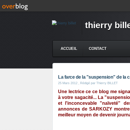
thierry bill
ACCUEIL
CONTACT
La farce de la "suspension" de la 
25 Mars 2012
, Rédigé par Thierry BILLET
Une lectrice ce ce blog me sign
à votre sagacité... La "suspens
et l'inconcevable "naïveté" de
annonces de SARKOZY montrent 
meilleur moyen de devenir journa