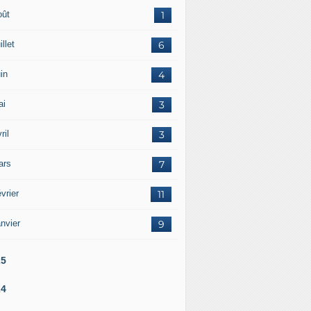
oût
1
illet
6
in
4
ai
3
ril
3
ars
7
vrier
11
nvier
9
25
24