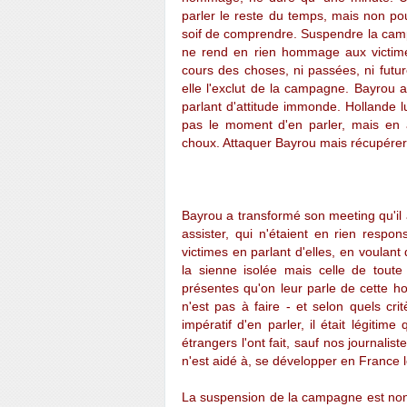
parler le reste du temps, mais non pour
soif de comprendre. Suspendre la camp
ne rend en rien hommage aux victime
cours des choses, ni passées, ni future
elle l'exclut de la campagne. Bayrou a
parlant d'attitude immonde. Hollande 
pas le moment d'en parler, mais en aj
choux. Attaquer Bayrou mais récupérer 
Bayrou a transformé son meeting qu'il a
assister, qui n'étaient en rien respo
victimes en parlant d'elles, en voulant 
la sienne isolée mais celle de toute
présentes qu'on leur parle de cette ho
n'est pas à faire - et selon quels critèr
impératif d'en parler, il était légiti
étrangers l'ont fait, sauf nos journalist
n'est aidé à, se développer en France l
La suspension de la campagne est non s