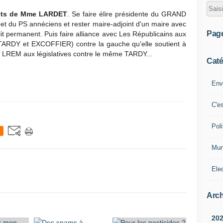
nts de Mme LARDET
. Se faire élire présidente du GRAND
et du PS annéciens et rester maire-adjoint d'un maire avec
Pag
lit permanent. Puis faire alliance avec Les Républicains aux
ARDY et EXCOFFIER) contre la gauche qu'elle soutient à
puté LREM aux législatives contre le même TARDY...
Caté
Env
C'e
Poli
Mun
Ele
Arch
20