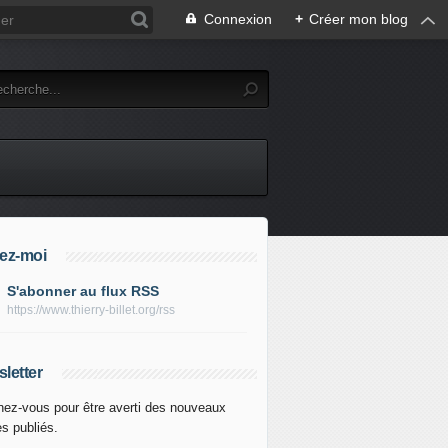
Connexion
+
Créer mon blog
ez-moi
S'abonner au flux RSS
https://www.thierry-billet.org/rss
letter
ez-vous pour être averti des nouveaux
es publiés.