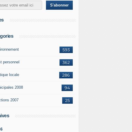
es
gories
ironnement
593
st personnel
362
tique locale
286
icipales 2008
94
ctions 2007
25
ives
26