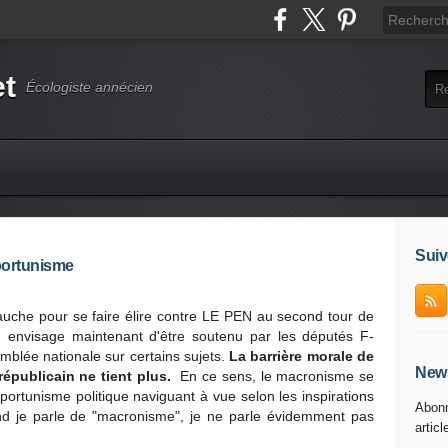
et
Écologiste annécien
Suiv
portunisme
 gauche pour se faire élire contre LE PEN au second tour de
envisage maintenant d'être soutenu par les députés F-
mblée nationale sur certains sujets.
La barrière morale de
News
républicain ne tient plus.
En ce sens, le macronisme se
portunisme politique naviguant à vue selon les inspirations
Abonn
d je parle de "macronisme", je ne parle évidemment pas
articl