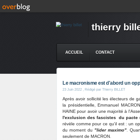
thierry bill
ACCUEIL
CONTACT
Le macronisme est d'abord un op
23 Juin 2022
, Rédigé par Thierry BILLET
Après avoir sollicité les électeurs de
la présidentielle, Emmanuel MACRON 
HAINE pour avoir une majorité à l'Asse
l'exclusion des fascistes du pacte 
révèle comme pour ce qu'il est : un op
du moment du
"lider maximo"
. Quan
seulement de MACRON.