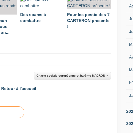
A
Des spams à
Pour les pesticides ?
Ju
 mon
combattre
CARTERON présente
vous
!
Ju
on...
M
Av
M
Charte sociale européenne et barème MACRON
Fé
Retour à l'accueil
Ja
20
20