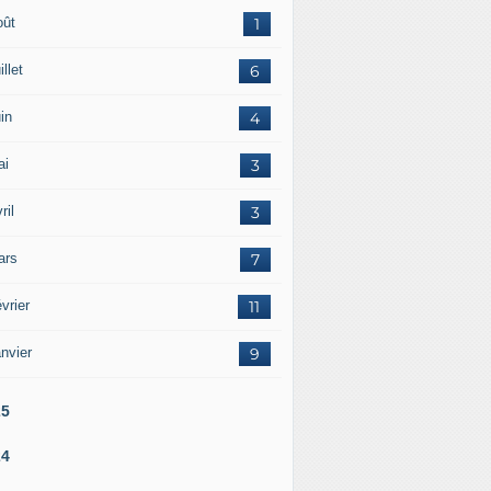
oût
1
illet
6
in
4
ai
3
ril
3
ars
7
vrier
11
nvier
9
25
24