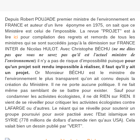
Depuis Robert POUJADE premier ministre de l'environnement en
FRANCE et auteur d'un livre éponyme en 1975, on sait que ce
Ministère est celui de l'impossible. La revue "PROJET" est à
lire
ici
pour compilation des regrets et remords de tous les
ministres qui se sont succédés jusqu'à la démission sur FRANCE
(ne me dites
INTER de Nicolas HULOT. Avec Christophe BÉCHU
pas que vous ne savez pas qu'il est l'actuel ministre de
l'environnement)
il n'y a pas de risque d'impossibilité puisque
pour
qu'un projet soit rendu impossible à réaliser, il faut qu'il y ait
un projet.
Or Monsieur BÉCHU est le ministre de
l'environnement le plus transparent qu'on ait connu depuis la
création du Ministère. Il ne ne porte aucune politique. Il ne fait
même pas semblant de se battre pour exister. Sauf pour
condamner les activistes écologistes, il ne dit RIEN sur RIEN. Il
vient de se réveiller pour critiquer les activistes écologistes contre
LAFARGE ou d'autres. Le néant qui se réveille pour soutenir un
groupe poursuivi pour avoir pactisé avec l'Etat islamique en
SYRIE (778 millions de dollars d'amende rien qu'aux USA). Cela
valait bien un dessin publié par "VERT".