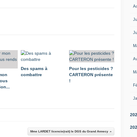
A
Ju
Ju
M
Av
Des spams à
Pour les pesticides ?
M
 mon
combattre
CARTERON présente
vous
!
Fé
on...
Ja
20
20
Mme LARDET licencie(rait) le DGS du Grand Annecy