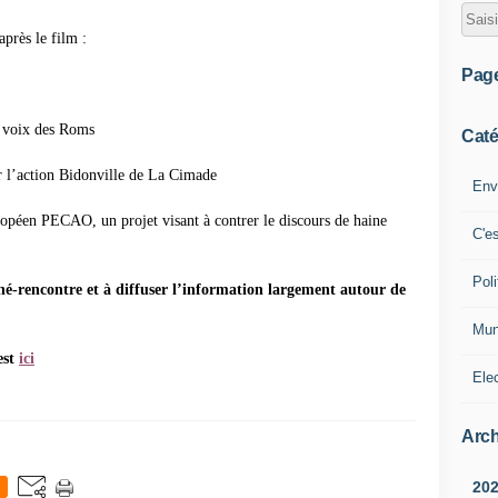
après le film :
Pag
a voix des Roms
Caté
r l’action Bidonville de La Cimade
Env
ropéen PECAO, un projet visant à contrer le discours de haine
C'e
Poli
iné-rencontre et à diffuser l’information largement autour de
Mun
est
ici
Ele
Arch
20