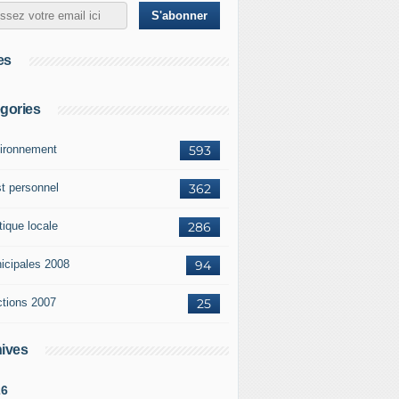
es
gories
ironnement
593
st personnel
362
tique locale
286
icipales 2008
94
ctions 2007
25
ives
26