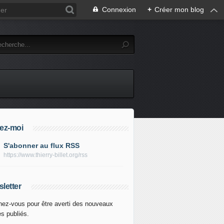
Connexion
+
Créer mon blog
ez-moi
S'abonner au flux RSS
https://www.thierry-billet.org/rss
letter
ez-vous pour être averti des nouveaux
es publiés.