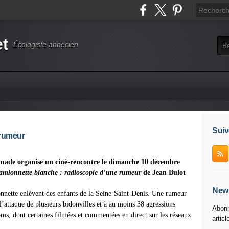
et
Écologiste annécien
Suiv
 rumeur
made organise un ciné-rencontre le dimanche 10 décembre
amionnette blanche : radioscopie d’une rumeur
de Jean Bulot
News
nette enlèvent des enfants de la Seine-Saint-Denis. Une rumeur
l’attaque de plusieurs bidonvilles et à au moins 38 agressions
Abonn
s, dont certaines filmées et commentées en direct sur les réseaux
articl