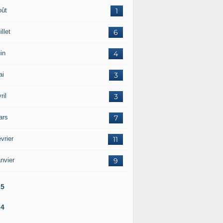
oût
1
illet
6
in
4
ai
3
ril
3
ars
7
vrier
11
nvier
9
25
24