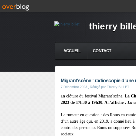
thierry bill
ACCUEIL
CONTACT
Migrant'scène : radioscopie d'une
7 Décembre 2023
, Rédigé par Thierry BILLET
n clôture du festival Migrant’scène,
La Ci
E
2023 de 17h30 à 19h30. A l’affiche :
La c
La rumeur en question : des Roms en camion
d’un autre âge qui, en 2019, a donné lieu à 
contre des personnes Roms ou supposées Rom
sociaux.