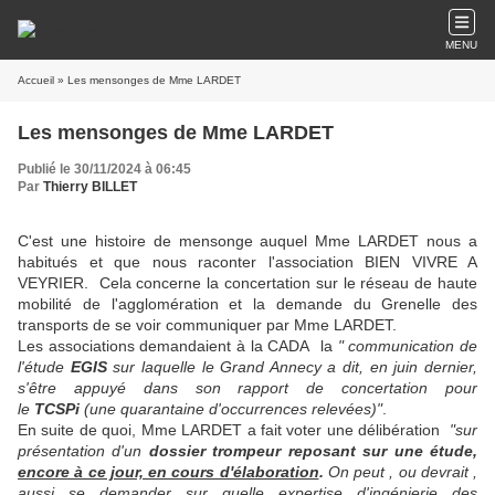
MENU
Accueil
» Les mensonges de Mme LARDET
Les mensonges de Mme LARDET
Publié le 30/11/2024 à 06:45
Par
Thierry BILLET
C'est une histoire de mensonge auquel Mme LARDET nous a
habitués et que nous raconter l'association BIEN VIVRE A
VEYRIER. Cela concerne la concertation sur le réseau de haute
mobilité de l'agglomération et la demande du Grenelle des
transports de se voir communiquer par Mme LARDET.
Les associations demandaient à la CADA la
" communication de
l'étude
EGIS
sur laquelle le Grand Annecy a dit, en juin dernier,
s'être appuyé dans son rapport de concertation pour
le
TCSPi
(une quarantaine d'occurrences relevées)"
.
En suite de quoi, Mme LARDET a fait voter une délibération
"sur
présentation d'un
dossier trompeur reposant sur une étude,
encore à ce jour, en cours d'élaboration
.
On peut , ou devrait ,
aussi se demander sur quelle expertise d'ingénierie des