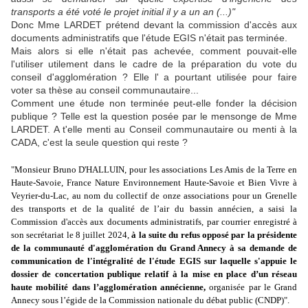
transports a été voté le projet initial il y a un an (...)"
Donc Mme LARDET prétend devant la commission d'accès aux
documents administratifs que l'étude EGIS n'était pas terminée.
Mais alors si elle n'était pas achevée, comment pouvait-elle
l'utiliser utilement dans le cadre de la préparation du vote du
conseil d'agglomération ? Elle l' a pourtant utilisée pour faire
voter sa thèse au conseil communautaire...
Comment une étude non terminée peut-elle fonder la décision
publique ? Telle est la question posée par le mensonge de Mme
LARDET. A t'elle menti au Conseil communautaire ou menti à la
CADA, c'est la seule question qui reste ?
"Monsieur Bruno D'HALLUIN, pour les associations Les Amis de la Terre en
Haute-Savoie, France Nature Environnement Haute-Savoie et Bien Vivre à
Veyrier-du-Lac, au nom du collectif de onze associations pour un Grenelle
des transports et de la qualité de l’air du bassin annécien, a saisi la
Commission d'accès aux documents administratifs, par courrier enregistré à
son secrétariat le 8 juillet 2024,
à la suite du refus opposé par la présidente
de la communauté d'agglomération du Grand Annecy à sa demande de
communication de l'intégralité de l'étude EGIS sur laquelle s'appuie le
dossier de concertation publique relatif à la mise en place d’un réseau
haute mobilité dans l’agglomération annécienne,
organisée par le Grand
Annecy sous l’égide de la Commission nationale du débat public (CNDP)".