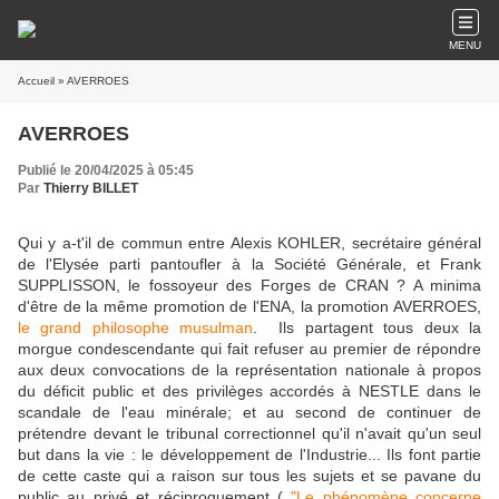
MENU
Accueil
» AVERROES
AVERROES
Publié le 20/04/2025 à 05:45
Par
Thierry BILLET
Qui y a-t'il de commun entre Alexis KOHLER, secrétaire général
de l'Elysée parti pantoufler à la Société Générale, et Frank
SUPPLISSON, le fossoyeur des Forges de CRAN ? A minima
d'être de la même promotion de l'ENA, la promotion AVERROES,
le grand philosophe musulman
. Ils partagent tous deux la
morgue condescendante qui fait refuser au premier de répondre
aux deux convocations de la représentation nationale à propos
du déficit public et des privilèges accordés à NESTLE dans le
scandale de l'eau minérale; et au second de continuer de
prétendre devant le tribunal correctionnel qu'il n'avait qu'un seul
but dans la vie : le développement de l'Industrie... Ils font partie
de cette caste qui a raison sur tous les sujets et se pavane du
public au privé et réciproquement (
"Le phénomène concerne