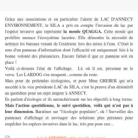
Grâce aux associations et en particulier l'alerte de LAC D'ANNECY
ENVIRONNEMENT, le SILA a pris en compte l'invasion du lac par
la moule QUAGGA.
l'espèce invasive que représente
Cette moule qui
prolifère menace l'écosystème lacustre. Elle démontre la nécessité de
nettoyer les bateaux venant de l'extérieur lors des mises à l'eau. C'était le
sens d'un panneau d'information dont l'efficacité est uniquement liée à la
bonne volonté des plaisanciers. Encore fallait-il que ce panneau soit en
place !
Voilà ci-dessous l'état de l'affichage. Là où il est, personne ne le
verra. Les LARDOG s'en moquent...comme du reste.
Mais pour de prétendus écologistes, et pour Mme GREBER qui m'a
succédé à la vice présidente LAC du SILA, c'est la preuve d'un désintérêt
au quotidien pour un sujet majeur à ANNECY.
Ils parlent d'écologie et ils surenchérissent sur les objectifs à long terme.
Mais l'action quotidienne, le suivi quotidien, voilà qui n'est pas à
leur dimension.
Baratiner sur "l'écologie populaire", ok ! Surveiller des
panneaux d'affichage et envisager des solutions plus pérennes pour
empêcher les espèces invasives dans le lac, très peu pour eux...