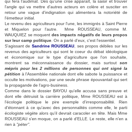
qui fera l'audimat. Dès qu'une crise apparaît, la saisir et trouver
l'angle qui va mettre d'autres acteurs en colère et susciter en
retour une vague d'indignation qui alimentera la notoriété de
l'émetteur initial.
Le revenu des agriculteurs pour l'une, les immigrés à Saint Pierre
et Miquelon pour l'autre. Mme ROUSSEAU, comme M.
WAUQUIEZ se moquent
des impacts négatifs de leurs propos
sur leur camp politique
. On a parlé d'eux, c'est l'essentiel.
S'agissant de
Sandrine ROUSSEAU
, ses propos débiles sur les
revenus des agriculteurs qui sont le coeur du débat idéologique
et économique sur le type d'agriculture que l'on souhaite,
montrent sa méconnaissance du dossier, mais surtout
son
mépris pour les 2 millions de personnes qui ont signé la
pétition
à l'Assemblée nationale dont elle sabote la puissance et
occulte les motivations, par une seule phrase épouvantail qui sert
la propagande de l'agro-business.
Comme dans le dossier BAYOU qu'elle accusa sans preuve et
dont elle détruisit la carrière politique, Mme ROUSSEAU est à
l'écologie politique le pire exemple d'irresponsabilité. Rien
d'étonnant à ce qu'avec des personnalités comme elle, le parti
écologiste végète alors qu'il devrait caracoler en tête. Mais Mme
ROUSSEAU s'en moque, on a parlé d'ELLE. Le reste, elle n'en a
rien à
"péter".