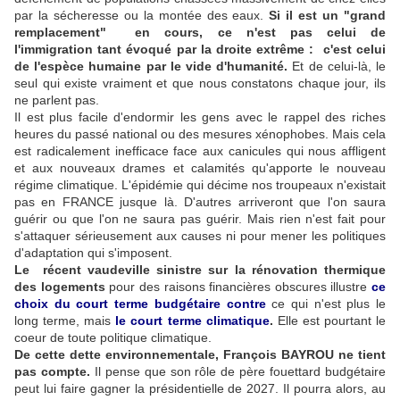
par la sécheresse ou la montée des eaux.
Si il est un "grand
remplacement" en cours, ce n'est pas celui de
l'immigration tant évoqué par la droite extrême : c'est celui
de l'espèce humaine par le vide d'humanité.
Et de celui-là, le
seul qui existe vraiment et que nous constatons chaque jour, ils
ne parlent pas.
Il est plus facile d'endormir les gens avec le rappel des riches
heures du passé national ou des mesures xénophobes. Mais cela
est radicalement inefficace face aux canicules qui nous affligent
et aux nouveaux drames et calamités qu'apporte le nouveau
régime climatique. L'épidémie qui décime nos troupeaux n'existait
pas en FRANCE jusque là. D'autres arriveront que l'on saura
guérir ou que l'on ne saura pas guérir. Mais rien n'est fait pour
s'attaquer sérieusement aux causes ni pour mener les politiques
d'adaptation qui s'imposent.
Le récent vaudeville sinistre sur la rénovation thermique
des logements
pour des raisons financières obscures illustre
ce
choix du court terme budgétaire contre
ce qui n'est plus le
long terme, mais
le court terme climatique
.
Elle est pourtant le
coeur de toute politique climatique.
De cette dette environnementale, François BAYROU ne tient
pas compte.
Il pense que son rôle de père fouettard budgétaire
peut lui faire gagner la présidentielle de 2027. Il pourra alors, au