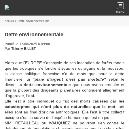
MENU
Accueil
» Dette environnementale
Dette environnementale
Publié le 17/08/2025 à 09:00
Par
Thierry BILLET
Alors que l'EUROPE s'asphyxie de ses incendies de forêts tandis
que les tropiques s'effondrent sous les ouragans et la mousson,
la classe politique française n'a de mots que pour la dette
financière. Si
"plaie d'argent n'est pas mortelle"
selon le
dicton,
la dette environnementale
que nous avons creusée et
que la plupart des dirigeants planétaires continuent allègrement
d'aggraver,
l'est.
Elle l'est à titre individuel du fait des morts causées par
les
catastrophes qui n'ont plus de naturelles que le mot
tant
elles sont au final d'origine anthropiques. Elle l'est à titre collectif
puisque c'est la survie de l'espèce humaine qui est en jeu.
MM. RETAILLEAU ou WAUQUIEZ ne pourront rien contre le
déferlement de populations chassées massivement de chez elles