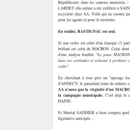
Républicains dans les cantons annéciens :
LARDET elle-même a été exfiltrée à SAINT 
recyclent chez AA. Voilà qui ne rassure pa
pour les agents et pour le territoire.
En réalité, RASTIGNAC est seul.
Si son verbe est celui d'un énarque (3 part
brillant est celui de MACRON. Celui don
d'une analyse fouillée
"Le jeune MACRON c
dans ses certitudes et acharné à perdurer c
coûte".
En cherchant à tous prix un "ancrage loca
d'ANNECY, le parachuté tente de séduire com
AA n'aura pas la virginité d'un MACRON
la campagne municipale.
C'est déjà l
HAINE.
Et Martial SADDIER a bien compris quel pro
législative anticipée...