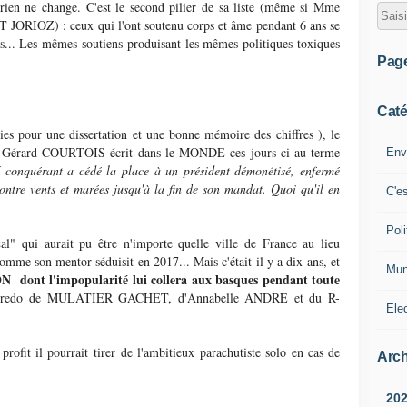
 rien ne change. C'est le second pilier de sa liste (même si Mme
JORIOZ) : ceux qui l'ont soutenu corps et âme pendant 6 ans se
s... Les mêmes soutiens produisant les mêmes politiques toxiques
Pag
Caté
ies pour une dissertation et une bonne mémoire des chiffres ), le
t Gérard COURTOIS écrit dans le MONDE ces jours-ci au terme
Env
onquérant a cédé la place à un président démonétisé, enfermé
ontre vents et marées jusqu'à la fin de son mandat. Quoi qu'il en
C'e
Poli
l" qui aurait pu être n'importe quelle ville de France au lieu
me son mentor séduisit en 2017... Mais c'était il y a dix ans, et
Mun
 dont l'impopularité lui collera aux basques pendant toute
e credo de MULATIER GACHET, d'Annabelle ANDRE et du R-
Ele
fit il pourrait tirer de l'ambitieux parachutiste solo en cas de
Arch
20