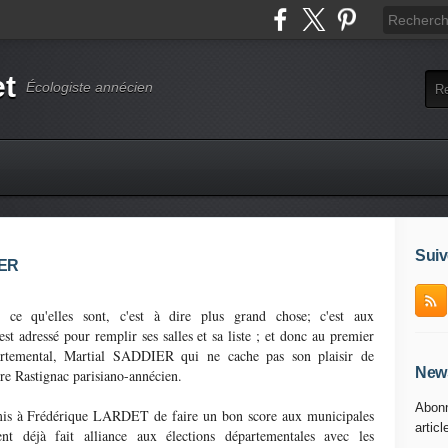
et
Écologiste annécien
Suiv
IER
qu'elles sont, c'est à dire plus grand chose; c'est aux
essé pour remplir ses salles et sa liste ; et donc au premier
partemental, Martial SADDIER qui ne cache pas son plaisir de
News
re Rastignac parisiano-annécien.
Abonn
ermis à Frédérique LARDET de faire un bon score aux municipales
articl
t déjà fait alliance aux élections départementales avec les