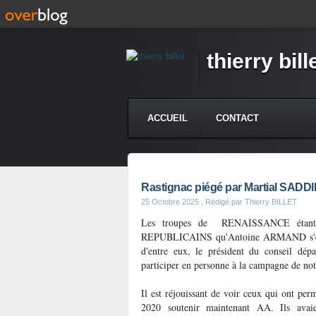
thierry bill
ACCUEIL
CONTACT
Rastignac piégé par Martial SADD
25 Octobre 2025
, Rédigé par Thierry BILLET
Les troupes de RENAISSANCE étant ce 
REPUBLICAINS qu'Antoine ARMAND s'est adr
d'entre eux, le président du conseil dé
participer en personne à la campagne de not
Il est réjouissant de voir ceux qui ont p
2020 soutenir maintenant AA. Ils avaien