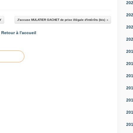
20
20
Y
J'accuse MULATIER GACHET de prise illégale d'intérêts (bis)
20
Retour à l'accueil
20
20
20
20
20
20
20
20