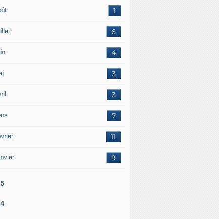
oût
1
illet
6
in
4
ai
3
ril
3
ars
7
vrier
11
nvier
9
25
24