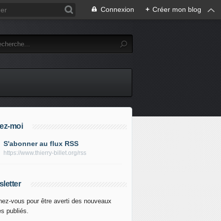
Connexion
+
Créer mon blog
ez-moi
S'abonner au flux RSS
https://www.thierry-billet.org/rss
letter
ez-vous pour être averti des nouveaux
es publiés.