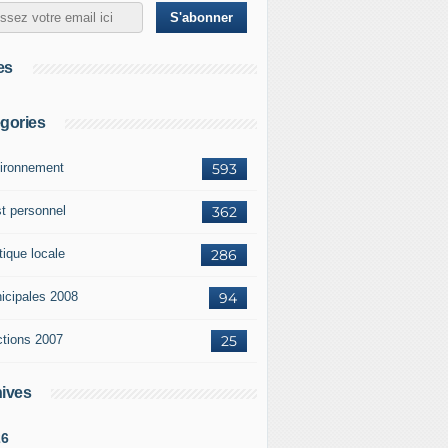
es
gories
ironnement
593
st personnel
362
tique locale
286
icipales 2008
94
ctions 2007
25
ives
26