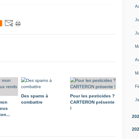
A
Ju
Ju
M
Av
M
Fé
Des spams à
Pour les pesticides ?
Ja
 mon
combattre
CARTERON présente
vous
!
on...
20
20