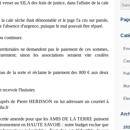
rser au SILA des frais de justice, dans l'affaire de la cale
Pag
a cale sèche était démontable et le juge l'a cru sur parole,
e l'absence d'urgence, puisque le mal pouvait être réparé.
Caté
u continuer.
Env
 territoriales ne demandent pas le paiement de ces sommes,
arement; sinon les associations seraient vite coulées
C'e
s de la sorte et réclame le paiement des 800 € aux deux
Poli
Mun
cevoir l'huissier.
Ele
uprès de Pierre HERISSON en lui adressant un courriel à
la.fr
Arch
er cette amende pour que les AMIS DE LA TERRE puissent
'environnement en HAUTE SAVOIE : notre budget exclue que
20