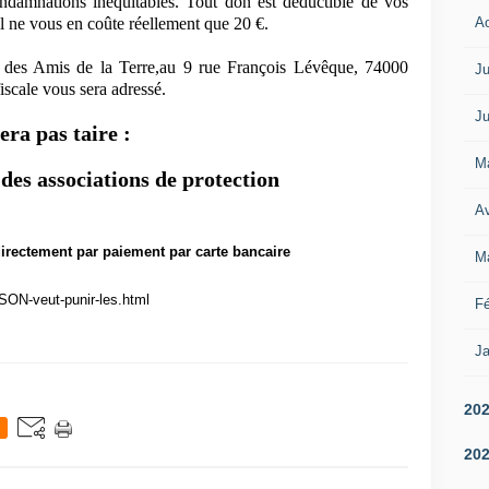
condamnations inéquitables. Tout don est déductible de vos
A
l ne vous en coûte réellement que 20 €.
e des Amis de la Terre,au 9 rue François Lévêque, 74000
Ju
scale vous sera adressé.
Ju
ra pas taire :
M
s associations de protection
Av
directement par paiement par carte bancaire
M
SON-veut-punir-les.html
Fé
Ja
20
20