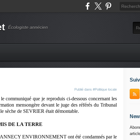
et
Écologiste annécien
Suiv
Publié dans
#Politique locale
communiqué que je reproduis ci-dessous concernant les
irmation mensongère devant le juge des référés du Tribunal
le sèche de SEVRIER était démontable.
News
 AMIS DE LA TERRE
Abonn
articl
ANNECY ENVIRONNEMENT ont été condamnés par le