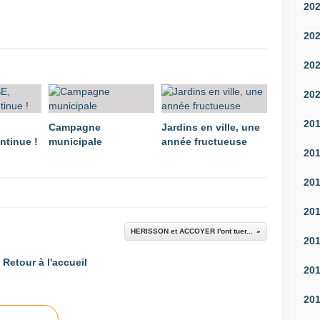
20
20
20
20
20
Campagne
Jardins en ville, une
ntinue !
municipale
année fructueuse
20
20
20
HERISSON et ACCOYER l'ont tuer...
20
Retour à l'accueil
20
20