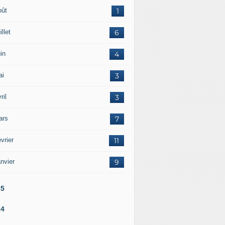
oût
1
illet
6
in
4
ai
3
ril
3
ars
7
vrier
11
nvier
9
25
24