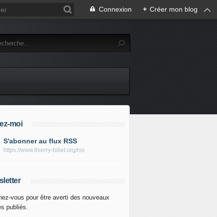
Connexion
+
Créer mon blog
ez-moi
S'abonner au flux RSS
https://www.thierry-billet.org/rss
letter
ez-vous pour être averti des nouveaux
es publiés.