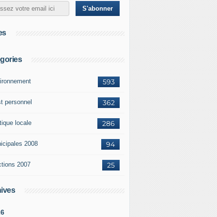
es
gories
ironnement
593
st personnel
362
tique locale
286
icipales 2008
94
ctions 2007
25
ives
26