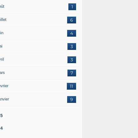
oût
1
illet
6
in
4
ai
3
ril
3
ars
7
vrier
11
nvier
9
25
24