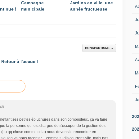
Campagne
Jardins en ville, une
A
ntinue !
municipale
année fructueuse
Ju
Ju
M
BONAPARTISME
Av
Retour à l'accueil
M
Fé
Ja
:48
20
mettant ses petites épluchures dans son composteur.. ça va faire
que la personne qui est chargée de s'occuper de la gestion des
20
 (ou qq chose comme cela) nous devons le rencontrer en
és qu'on va nous raconter.....comme tu dis courrons vite, mais pas