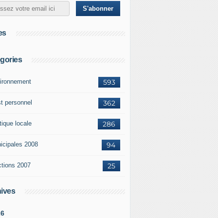
es
gories
ironnement
593
st personnel
362
tique locale
286
icipales 2008
94
ctions 2007
25
ives
26