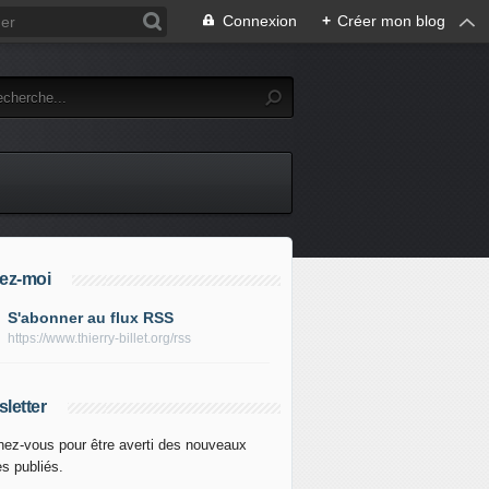
Connexion
+
Créer mon blog
ez-moi
S'abonner au flux RSS
https://www.thierry-billet.org/rss
letter
ez-vous pour être averti des nouveaux
es publiés.