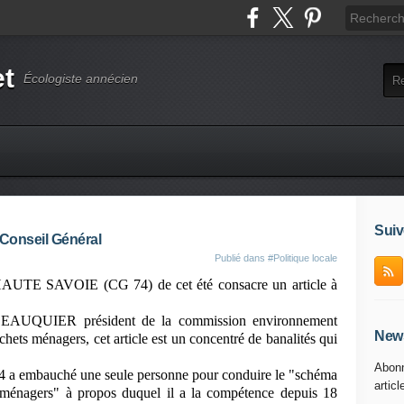
et
Écologiste annécien
Suiv
Conseil Général
Publié dans
#Politique locale
a HAUTE SAVOIE (CG 74) de cet été consacre un article à
BEAUQUIER président de la commission environnement
News
ets ménagers, cet article est un concentré de banalités qui
Abonn
4 a embauché une seule personne pour conduire le "schéma
articl
 ménagers" à propos duquel il a la compétence depuis 18