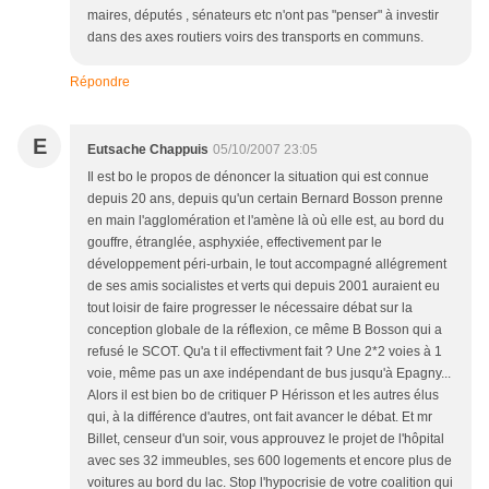
maires, députés , sénateurs etc n'ont pas "penser" à investir
dans des axes routiers voirs des transports en communs.
Répondre
E
Eutsache Chappuis
05/10/2007 23:05
Il est bo le propos de dénoncer la situation qui est connue
depuis 20 ans, depuis qu'un certain Bernard Bosson prenne
en main l'agglomération et l'amène là où elle est, au bord du
gouffre, étranglée, asphyxiée, effectivement par le
développement péri-urbain, le tout accompagné allégrement
de ses amis socialistes et verts qui depuis 2001 auraient eu
tout loisir de faire progresser le nécessaire débat sur la
conception globale de la réflexion, ce même B Bosson qui a
refusé le SCOT. Qu'a t il effectivment fait ? Une 2*2 voies à 1
voie, même pas un axe indépendant de bus jusqu'à Epagny...
Alors il est bien bo de critiquer P Hérisson et les autres élus
qui, à la différence d'autres, ont fait avancer le débat. Et mr
Billet, censeur d'un soir, vous approuvez le projet de l'hôpital
avec ses 32 immeubles, ses 600 logements et encore plus de
voitures au bord du lac. Stop l'hypocrisie de votre coalition qui