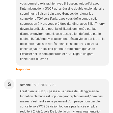
vous permet d'exister, hier avec B Bosson, aujourd'ui avec
l'intermittent de la SNCF qui a réussi le double exploit de faire
supprimer la liaison train avec Genève, de ralentir les
connexions TGV vers Paris, avez vous défilé contre cette
suppression ? Non, vous préférez dandiner avec Billet Thierry
devant la préfecture pour la loi littoral, emmenée par lac
d'annecy environnement, cette association défendue par le
cabinet BJA d'Annecy, et accompagnés au violon par les amis
de le terre avec son représentant local Thierry Billet.Si ca
continue, vous allez finir par nous faire croire que Jean
Excoffier est un comique troupier et JL Rigaut un gars
fiable.Allez du cran !
Répondre
S
simone
05/10/2007 17:31
C'est bien la 508 qui passe à La balme de Sillingy,mais le
tunnel du Semnoz est trop loin géographiquement,l'idée des
maires c'est peut être le paiement d'un péage pour circuler
sur cette voie????Déviation toujours pas lancée en plus
réduite à 2 fois 1 voie.De toute façon il y aura augmentation