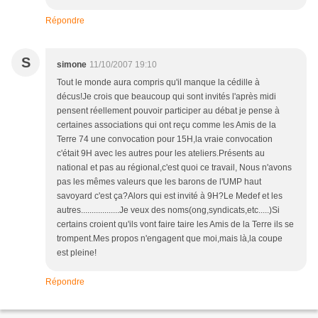
Répondre
S
simone
11/10/2007 19:10
Tout le monde aura compris qu'il manque la cédille à
décus!Je crois que beaucoup qui sont invités l'après midi
pensent réellement pouvoir participer au débat je pense à
certaines associations qui ont reçu comme les Amis de la
Terre 74 une convocation pour 15H,la vraie convocation
c'était 9H avec les autres pour les ateliers.Présents au
national et pas au régional,c'est quoi ce travail, Nous n'avons
pas les mêmes valeurs que les barons de l'UMP haut
savoyard c'est ça?Alors qui est invité à 9H?Le Medef et les
autres..................Je veux des noms(ong,syndicats,etc.....)Si
certains croient qu'ils vont faire taire les Amis de la Terre ils se
trompent.Mes propos n'engagent que moi,mais là,la coupe
est pleine!
Répondre