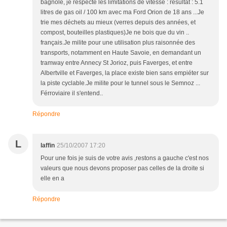
bagnole, je respecte les limitations de vitesse : résultat : 5.1
litres de gas oil / 100 km avec ma Ford Orion de 18 ans ...Je
trie mes déchets au mieux (verres depuis des années, et
compost, bouteilles plastiques)Je ne bois que du vin ..
français.Je milite pour une utilisation plus raisonnée des
transports, notamment en Haute Savoie, en demandant un
tramway entre Annecy St Jorioz, puis Faverges, et entre
Albertville et Faverges, la place existe bien sans empiéter sur
la piste cyclable.Je milite pour le tunnel sous le Semnoz ...
Férroviaire il s'entend..
Répondre
L
laffin
25/10/2007 17:20
Pour une fois je suis de votre avis ,restons a gauche c'est nos
valeurs que nous devons proposer pas celles de la droite si
elle en a
Répondre