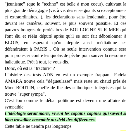
"jeunisme" (que le "techno" est belle à mon coeur), cultivant la
plus grande démagogie (vis à vis des enseignants si exceptionnels
et extraordinaires...), les déclarations sans lendemain, pour être
devant les caméras, souvent, le plus souvent possible. Et ces
pauvres bougres de prolétaires de BOULOGNE SUR MER qui
l'ont élu et réélu député après qu'il se soit fait déboulonner à
BLOIS, en espérant qu'un député aussi médiatique les
défendraient à PARIS... Où sa seule intervention connue sera
pour protester contre les quotas de pêche pour sauver la ressource
halieutique. Prêt à tout, je vous dis.
Donc, où est la "fracture" ?
L'histoire des tests ADN en est un exemple frappant. Fadela
AMARA trouve cela "dégueulasse" mais reste au chaud près de
Mme BOUTIN, cheffe de file des catholiques intégristes qui la
trouve "super sympa".
C'est fou comme le débat politique est devenu une affaire de
sympathie.
L'idéologie serait morte, vivent les copains copines qui savent si
bien travailler ensemble au-delà des différences.
Cette fable ne tiendra pas longtemps.