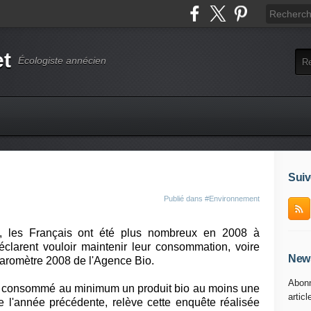
et
Écologiste annécien
Suiv
Publié dans
#Environnement
, les Français ont été plus nombreux en 2008 à
clarent vouloir maintenir leur consommation, voire
News
baromètre 2008 de l'Agence Bio.
Abonn
nt consommé au minimum un produit bio au moins une
articl
e l'année précédente, relève cette enquête réalisée