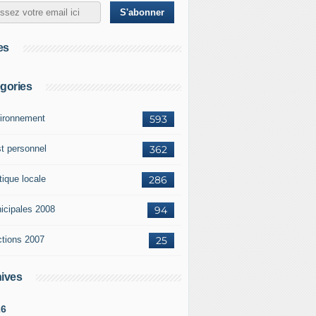
es
gories
ironnement
593
st personnel
362
tique locale
286
icipales 2008
94
ctions 2007
25
ives
26