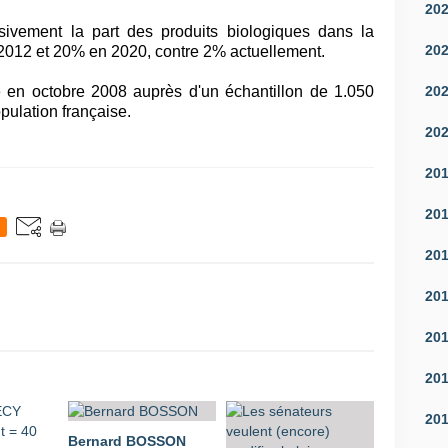
20
ssivement la part des produits biologiques dans la
20
 2012 et 20% en 2020, contre 2% actuellement.
20
 en octobre 2008 auprès d'un échantillon de 1.050
pulation française.
20
20
20
20
20
20
20
20
Bernard BOSSON