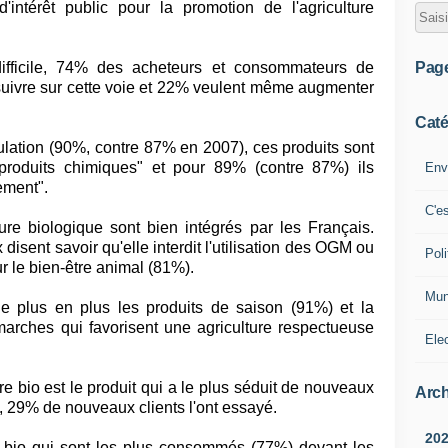
intérêt public pour la promotion de l'agriculture
Pag
fficile, 74% des acheteurs et consommateurs de
ursuivre sur cette voie et 22% veulent même augmenter
Caté
ulation (90%, contre 87% en 2007), ces produits sont
 produits chimiques" et pour 89% (contre 87%) ils
Env
ement".
C'e
ture biologique sont bien intégrés par les Français.
disent savoir qu'elle interdit l'utilisation des OGM ou
Poli
r le bien-être animal (81%).
Mun
e plus en plus les produits de saison (91%) et la
arches qui favorisent une agriculture respectueuse
Ele
ure bio est le produit qui a le plus séduit de nouveaux
Arch
29% de nouveaux clients l'ont essayé.
20
s bio qui sont les plus consommés (77%) devant les