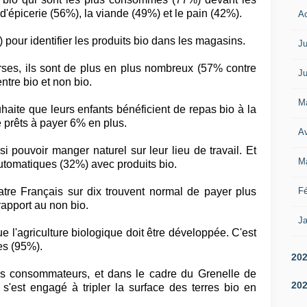
s d'épicerie (56%), la viande (49%) et le pain (42%).
A
 pour identifier les produits bio dans les magasins.
Ju
rses, ils sont de plus en plus nombreux (57% contre
Ju
tre bio et non bio.
M
aite que leurs enfants bénéficient de repas bio à la
 prêts à payer 6% en plus.
Av
i pouvoir manger naturel sur leur lieu de travail. Et
M
utomatiques (32%) avec produits bio.
Fé
tre Français sur dix trouvent normal de payer plus
rapport au non bio.
Ja
 l'agriculture biologique doit être développée. C'est
es (95%).
20
s consommateurs, et dans le cadre du Grenelle de
20
s'est engagé à tripler la surface des terres bio en