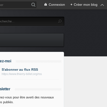
Connexion
+
Créer mon blog
ez-moi
S'abonner au flux RSS
https://www.thierry-billet.org/rss
letter
ez-vous pour être averti des nouveaux
es publiés.