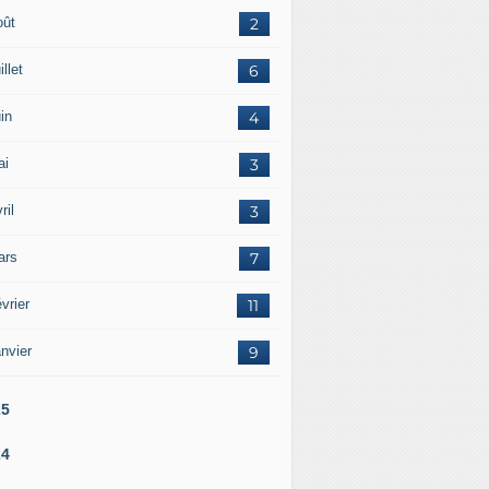
oût
2
illet
6
in
4
ai
3
ril
3
ars
7
vrier
11
nvier
9
25
24