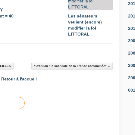
20
CY
20
t = 40
Les sénateurs
veulent (encore)
modifier la loi
20
LITTORAL
20
20
20
SEILLES
"Uranium : le scandale de la France contaminée"
20
Retour à l'accueil
00