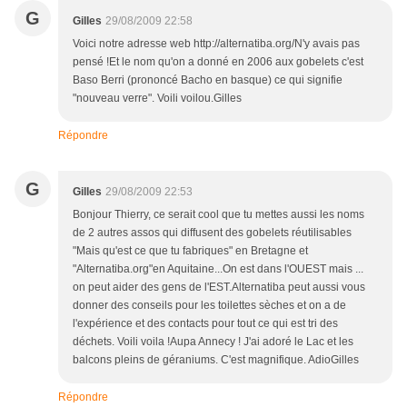
G
Gilles
29/08/2009 22:58
Voici notre adresse web http://alternatiba.org/N'y avais pas
pensé !Et le nom qu'on a donné en 2006 aux gobelets c'est
Baso Berri (prononcé Bacho en basque) ce qui signifie
"nouveau verre". Voili voilou.Gilles
Répondre
G
Gilles
29/08/2009 22:53
Bonjour Thierry, ce serait cool que tu mettes aussi les noms
de 2 autres assos qui diffusent des gobelets réutilisables
"Mais qu'est ce que tu fabriques" en Bretagne et
"Alternatiba.org"en Aquitaine...On est dans l'OUEST mais ...
on peut aider des gens de l'EST.Alternatiba peut aussi vous
donner des conseils pour les toilettes sèches et on a de
l'expérience et des contacts pour tout ce qui est tri des
déchets. Voili voila !Aupa Annecy ! J'ai adoré le Lac et les
balcons pleins de géraniums. C'est magnifique. AdioGilles
Répondre