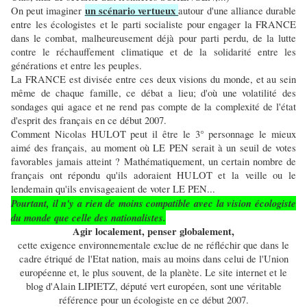
un scénario vertueux
On peut imaginer
autour d'une alliance durable
entre les écologistes et le parti socialiste pour engager la FRANCE
dans le combat, malheureusement déjà pour parti perdu, de la lutte
contre le réchauffement climatique et de la solidarité entre les
générations et entre les peuples.
La FRANCE est divisée entre ces deux visions du monde, et au sein
même de chaque famille, ce débat a lieu; d'où une volatilité des
sondages qui agace et ne rend pas compte de la complexité de l'état
d'esprit des français en ce début 2007.
Comment Nicolas HULOT peut il être le 3° personnage le mieux
aimé des français, au moment où LE PEN serait à un seuil de votes
favorables jamais atteint ? Mathématiquement, un certain nombre de
français ont répondu qu'ils adoraient HULOT et la veille ou le
lendemain qu'ils envisageaient de voter LE PEN...
Pourtant, il n'y a rien de moins compatible avec la vision écologiste
du monde que celle des nationalistes.
Agir localement, penser globalement,
cette exigence environnementale exclue de ne réfléchir que dans le
cadre étriqué de l'Etat nation, mais au moins dans celui de l'Union
européenne et, le plus souvent, de la planète. Le site internet et le
blog d'Alain LIPIETZ, député vert européen, sont une véritable
référence pour un écologiste en ce début 2007.