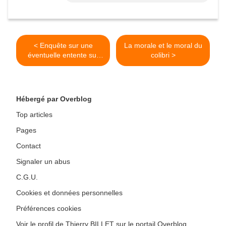
< Enquête sur une
La morale et le moral du
éventuelle entente sur
colibri >
les marchés de VRD de
la ville d'ANNECY
Hébergé par Overblog
Top articles
Pages
Contact
Signaler un abus
C.G.U.
Cookies et données personnelles
Préférences cookies
Voir le profil de Thierry BILLET sur le portail Overblog