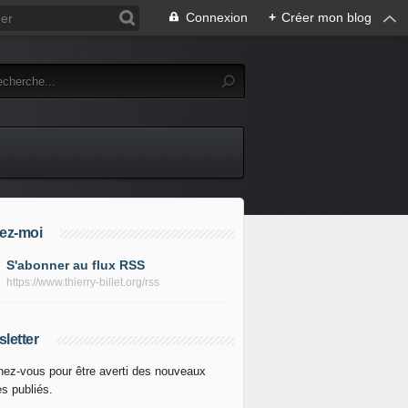
Connexion
+
Créer mon blog
ez-moi
S'abonner au flux RSS
https://www.thierry-billet.org/rss
letter
ez-vous pour être averti des nouveaux
es publiés.