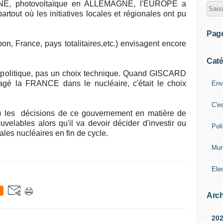
NE, photovoltaïque en ALLEMAGNE, l'EUROPE a
rtout où les initiatives locales et régionales ont pu
Pag
on, France, pays totalitaires,etc.) envisagent encore
Caté
x politique, pas un choix technique. Quand GISCARD
gé la FRANCE dans le nucléaire, c'était le choix
Env
C'e
.) les décisions de ce gouvernement en matière de
elables alors qu'il va devoir décider d'investir ou
Poli
ales nucléaires en fin de cycle.
Mun
Ele
Arch
20