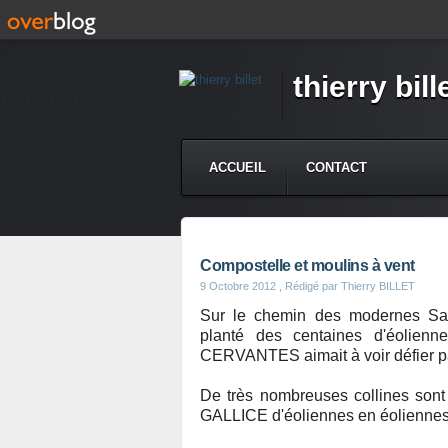
thierry bill
ACCUEIL
CONTACT
Compostelle et moulins à vent
9 Octobre 2012
, Rédigé par Thierry BILLET
Sur le chemin des modernes 
planté des centaines d'éolien
CERVANTES aimait à voir défier pa
De très nombreuses collines son
GALLICE d'éoliennes en éoliennes