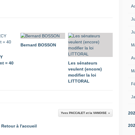
A
Ju
Ju
Bernard BOSSON
M
CY
Av
t = 40
Les sénateurs
veulent (encore)
M
modifier la loi
LITTORAL
Fé
Ja
20
Yves PACCALET et la VANOISE
20
Retour à l'accueil