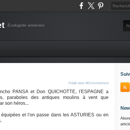
et
Écologiste annécien
Suiv
Publié dans
#Environnement
Sancho PANSA et Don QUICHOTTE, l'ESPAGNE a
nes, paraboles des antiques moulins à vent que
r son héros...
News
t équipées et l'on passe dans les ASTURIES ou en
Abonn
.
articl