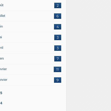
oût
2
illet
6
in
4
ai
3
ril
3
ars
7
vrier
11
nvier
9
25
24