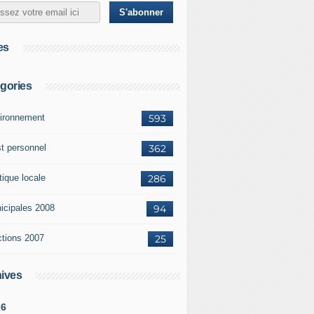
es
gories
ironnement
593
st personnel
362
tique locale
286
icipales 2008
94
ctions 2007
25
ives
26