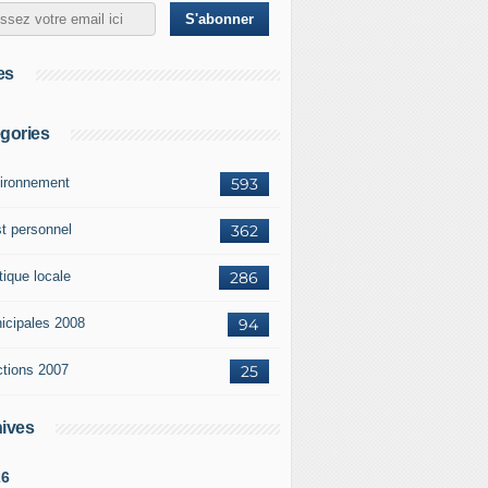
es
gories
ironnement
593
st personnel
362
tique locale
286
icipales 2008
94
ctions 2007
25
ives
26