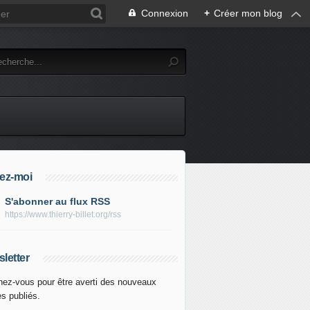
Connexion
+
Créer mon blog
ez-moi
S'abonner au flux RSS
https://www.thierry-billet.org/rss
letter
ez-vous pour être averti des nouveaux
es publiés.