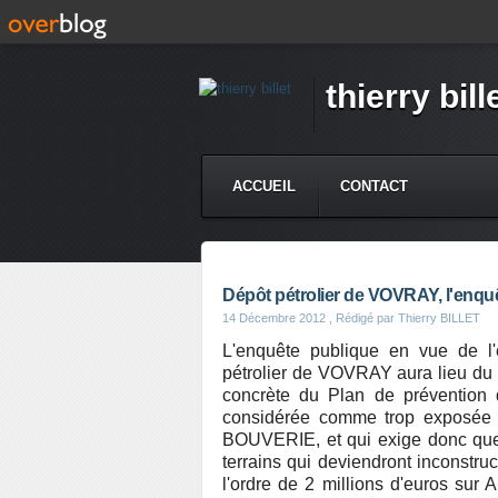
thierry bill
ACCUEIL
CONTACT
Dépôt pétrolier de VOVRAY, l'enqu
14 Décembre 2012
, Rédigé par Thierry BILLET
L'enquête publique en vue de l'
pétrolier de VOVRAY aura lieu du 7 
concrète du Plan de prévention 
considérée comme trop exposée a
BOUVERIE, et qui exige donc que l
terrains qui deviendront inconstruc
l'ordre de 2 millions d'euros su