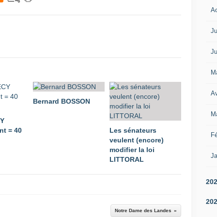
A
Ju
Ju
M
Av
Bernard BOSSON
M
CY
t = 40
Les sénateurs
Fé
veulent (encore)
modifier la loi
Ja
LITTORAL
20
20
Notre Dame des Landes