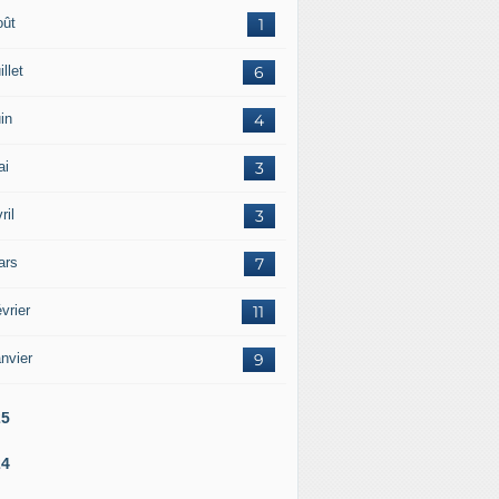
oût
1
illet
6
in
4
ai
3
ril
3
ars
7
vrier
11
nvier
9
25
24