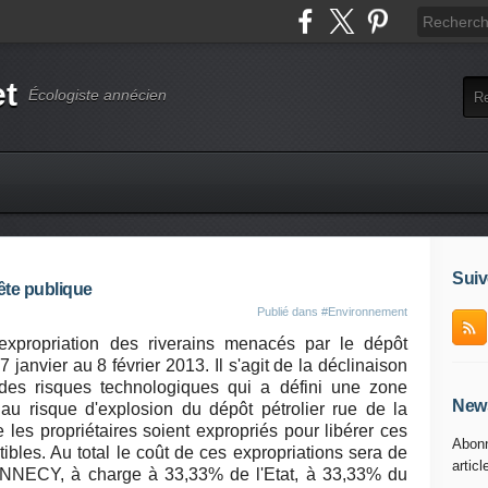
et
Écologiste annécien
Suiv
ête publique
Publié dans
#Environnement
expropriation des riverains menacés par le dépôt
janvier au 8 février 2013. Il s'agit de la déclinaison
des risques technologiques qui a défini une zone
News
u risque d'explosion du dépôt pétrolier rue de la
es propriétaires soient expropriés pour libérer ces
Abonn
tibles. Au total le coût de ces expropriations sera de
articl
r ANNECY, à charge à 33,33% de l'Etat, à 33,33% du