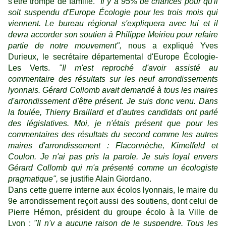
s'être trompé de famille.
"Il y a 95% de chances pour qu'il
soit suspendu d'Europe Écologie pour les trois mois qui
viennent. Le bureau régional s'expliquera avec lui et il
devra accorder son soutien à Philippe Meirieu pour refaire
partie de notre mouvement",
nous a expliqué Yves
Durieux, le secrétaire départemental d'Europe Écologie-
Les Verts.
"Il m'est reproché d'avoir assisté au
commentaire des résultats sur les neuf arrondissements
lyonnais. Gérard Collomb avait demandé à tous les maires
d'arrondissement d'être présent. Je suis donc venu. Dans
la foulée, Thierry Braillard et d'autres candidats ont parlé
des législatives. Moi, je n'étais présent que pour les
commentaires des résultats du second comme les autres
maires d'arrondissement : Flaconnèche, Kimelfeld et
Coulon. Je n'ai pas pris la parole. Je suis loyal envers
Gérard Collomb qui m'a présenté comme un écologiste
pragmatique",
se justifie Alain Giordano.
Dans cette guerre interne aux écolos lyonnais, le maire du
9e arrondissement reçoit aussi des soutiens, dont celui de
Pierre Hémon, président du groupe écolo à la Ville de
Lyon :
"Il n'y a aucune raison de le suspendre. Tous les