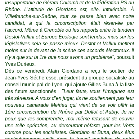
insupportable de Gérard Collomb et de la fédération PS du
Rhône. L'attitude de Giordano est, elle, intolérable. À
Villefranche-sur-Saône, tout se passe bien avec notre
candidat, à qui la circonscription était réservée par
l'accord. Même à Grenoble où les rapports entre le tandem
Destot-Vallini et Europe Écologie sont tendus, mais sur les
législatives cela se passe mieux. Destot et Vallini mettent
moins sur le devant de la scène ces accords électoraux. Il
n'y a que sur la 1re que nous avons un problème",
poursuit
Yves Durieux.
Dès ce vendredi, Alain Giordano a reçu le soutien de
Jean-Yves Sécheresse, président du groupe socialiste au
conseil municipal de Lyon, qui ajoute Gilles Buna à la liste
des futurs sanctionnés :
"Leur faute, vous l’imaginez est
très sérieuse. A vous d’en juger, ils ne soutiennent pas leur
nouveau camarade Meirieu qui vient de se voir offrir la
1ère circonscription du Rhône par Duflot et Aubry. Je ne
peux que les comprendre, moi même refusant de couvrir
une telle opération, au demeurant néfaste pour les Verts
comme pour les socialistes. Giordano et Buna, deux élus