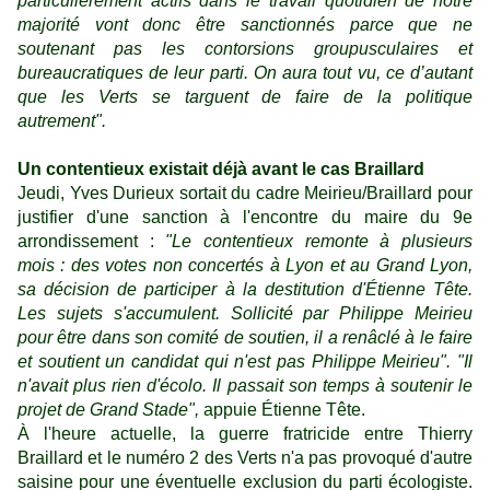
particulièrement actifs dans le travail quotidien de notre
majorité vont donc être sanctionnés parce que ne
soutenant pas les contorsions groupusculaires et
bureaucratiques de leur parti. On aura tout vu, ce d’autant
que les Verts se targuent de faire de la politique
autrement".
Un contentieux existait déjà avant le cas Braillard
Jeudi, Yves Durieux sortait du cadre Meirieu/Braillard pour
justifier d'une sanction à l'encontre du maire du 9e
arrondissement :
"Le contentieux remonte à plusieurs
mois : des votes non concertés à Lyon et au Grand Lyon,
sa décision de participer à la destitution d'Étienne Tête.
Les sujets s'accumulent. Sollicité par Philippe Meirieu
pour être dans son comité de soutien, il a renâclé à le faire
et soutient un candidat qui n'est pas Philippe Meirieu".
"Il
n'avait plus rien d'écolo. Il passait son temps à soutenir le
projet de Grand Stade",
appuie Étienne Tête.
À l'heure actuelle, la guerre fratricide entre Thierry
Braillard et le numéro 2 des Verts n'a pas provoqué d'autre
saisine pour une éventuelle exclusion du parti écologiste.