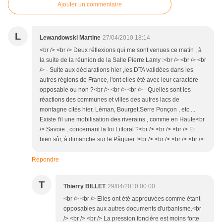
Ajouter un commentaire
L
Lewandowski Martine
27/04/2010 18:14
<br /> <br /> Deux réflexions qui me sont venues ce matin , à
la suite de la réunion de la Salle Pierre Lamy :<br /> <br /> <br
/> - Suite aux déclarations hier ,les DTA validées dans les
autres régions de France, l'ont elles été avec leur caractère
opposable ou non ?<br /> <br /> <br /> - Quelles sont les
réactions des communes et villes des autres lacs de
montagne cités hier, Léman, Bourget,Serre Ponçon , etc ...
Existe t'il une mobilisation des riverains , comme en Haute<br
/> Savoie , concernant la loi Littoral ?<br /> <br /> <br /> Et
bien sûr, à dimanche sur le Pâquier !<br /> <br /> <br /> <br />
Répondre
T
Thierry BILLET
29/04/2010 00:00
<br /> <br /> Elles ont été approuvées comme étant
opposables aux autres documents d'urbanisme.<br
/> <br /> <br /> La pression foncière est moins forte