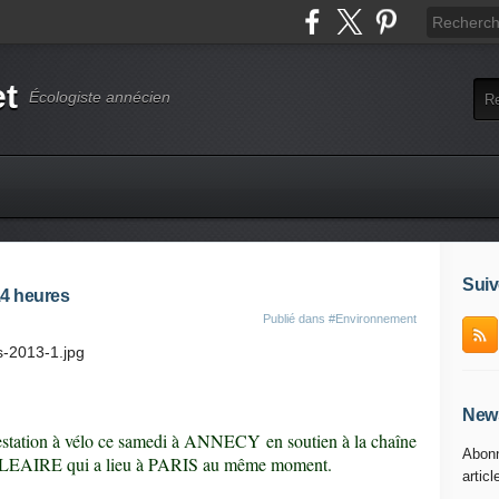
et
Écologiste annécien
Suiv
14 heures
Publié dans
#Environnement
News
ifestation à vélo ce samedi à ANNECY en soutien à la chaîne
Abonn
EAIRE qui a lieu à PARIS au même moment.
articl