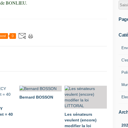
ce de BONLIEU.
Pag
Caté
post
0
Env
C'e
Poli
Mun
Ele
Bernard BOSSON
CY
Arch
t = 40
Les sénateurs
veulent (encore)
20
modifier la loi