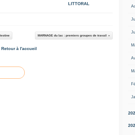
LITTORAL
A
Ju
Ju
lestine
MARNAGE du lac : premiers groupes de travail
M
Retour à l'accueil
Av
M
Fé
Ja
20
20