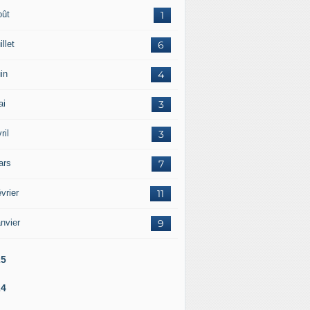
oût
1
illet
6
in
4
ai
3
ril
3
ars
7
vrier
11
nvier
9
25
24