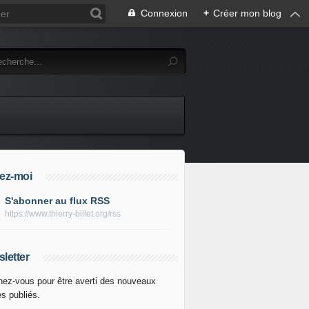
Connexion
+
Créer mon blog
ez-moi
S'abonner au flux RSS
https://www.thierry-billet.org/rss
letter
ez-vous pour être averti des nouveaux
es publiés.