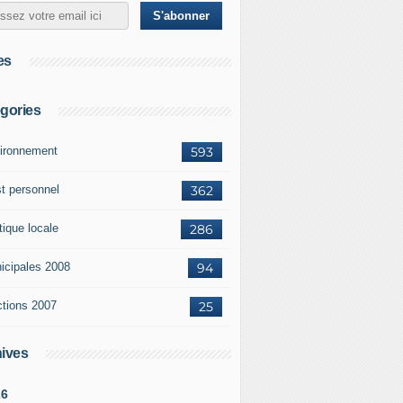
es
gories
ironnement
593
st personnel
362
tique locale
286
icipales 2008
94
ctions 2007
25
ives
26