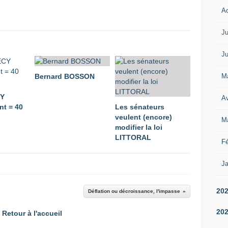
A
Ju
Ju
M
Bernard BOSSON
CY
Av
t = 40
Les sénateurs
veulent (encore)
M
modifier la loi
LITTORAL
Fé
Ja
20
Déflation ou décroissance, l'impasse
20
Retour à l'accueil