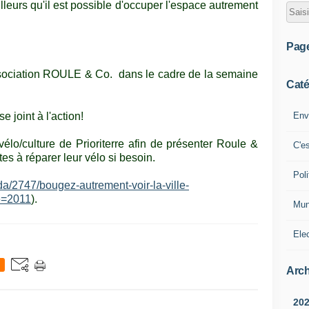
illeurs qu'il est possible d'occuper l'espace autrement
Pag
association ROULE & Co. dans le cadre de la semaine
Caté
Env
e joint à l'action!
élo/culture de Prioriterre afin de présenter Roule &
C'e
es à réparer leur vélo si besoin.
Poli
da/2747/bougez-autrement-voir-la-ville-
e=2011
).
Mun
Ele
Arch
20