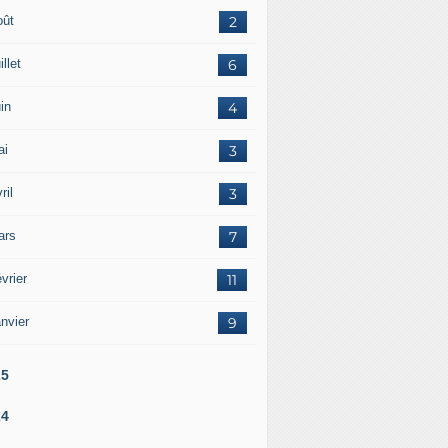
oût
2
illet
6
in
4
ai
3
ril
3
ars
7
vrier
11
nvier
9
25
24