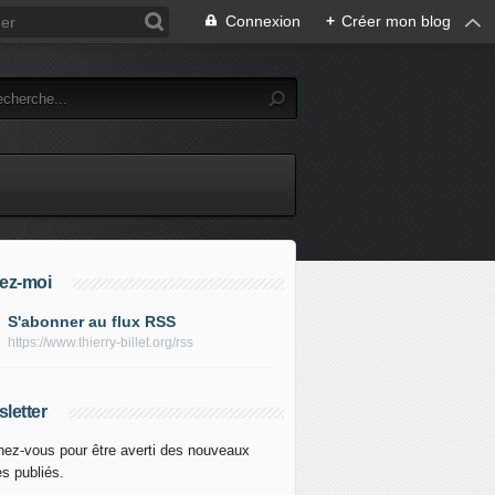
Connexion
+
Créer mon blog
ez-moi
S'abonner au flux RSS
https://www.thierry-billet.org/rss
letter
ez-vous pour être averti des nouveaux
es publiés.