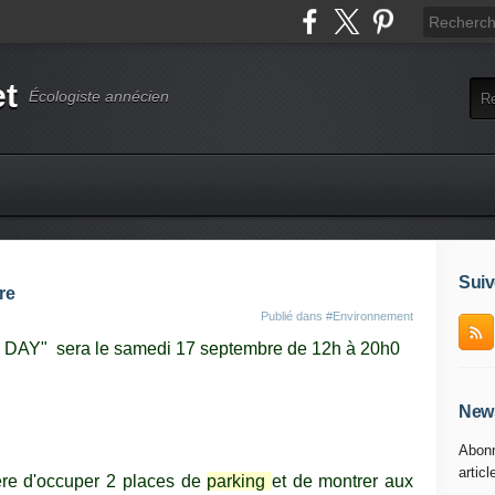
et
Écologiste annécien
Suiv
re
Publié dans
#Environnement
AY" sera le samedi 17 septembre de 12h à 20h0
News
Abonn
articl
ère d'occuper 2 places de
parking
et de montrer aux