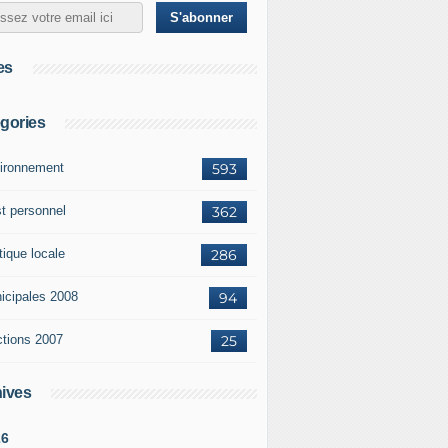
es
gories
ironnement
593
st personnel
362
tique locale
286
icipales 2008
94
ctions 2007
25
ives
26