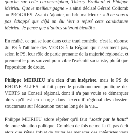
gauche sur cette circonscription, Thierry Braillard et Philippe
Meirieu. Que le meilleur gagne »
a ainsi déclaré Gérard Collomb
au PROGRES. Avant d’ajouter, un brin malicieux :
« Il ne vous a
pas échappé que déjà un élu Vert a refusé cette candidature
Meirieu. Je pense que d’autres suivront bientôt ».
En réalité, ce qui se joue dans cette tragi comédie, c'est la réponse
du PS à l'attitude des VERTS à la Région qui n'assument pas,
selon le PS, leur rôle de partie prenante de la majorité régionale, et
prennent le plus souvent pour cible l'exécutif socialiste, plutôt que
l'opposition de droite.
Philippe MEIRIEU n'a rien d'un intégriste
, mais le PS de
RHONE ALPES lui fait payer le positionnement politique des
VERTS au Conseil régional, dont il n'a pas voulu se démarquer
alors qu'il est en charge dans l'exécutif régional des dossiers
structurants sur l'éducation tout au long de la vie...
Philippe MEIRIEU adore répéter qu'il faut
"sortir par le haut"
de toute situation politique. Combien de fois ne me l'a t'il pas écrit
alors que j'étais l'objet de toutes les menaces des intégristes verts