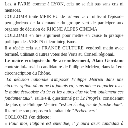
Las, à PARIS comme à LYON, cela ne se fait pas sans cris ni
menaces.
COLLOMB traite MEIRIEU de
"khmer vert"
utilisant l'épisode
peu glorieux de la demande du groupe vert de participer aux
organes de décision de RHONE ALPES CINEMA.
COLLOMB en tire argument pour mettre en cause la pratique
politique des VERTS et leur intégrisme...
Il a répété cela sur FRANCE CULTURE vendredi matin avec
fermeté, utilisant d'autres votes des Verts au Conseil régional...
Le maire écologiste du 9e arrondissement, Alain Giordano
conteste lui-aussi la candidature de Philippe Meirieu, dans la 1ere
circonscription du Rhône.
"
La décision nationale d'imposer Philippe Meirieu dans une
circonscription où on ne l'a jamais vu, sans même en parler avec
le maire écologiste du 9e et les autres élus violent totalement ces
fondamentaux
", raille-t-il, questionné par
Le Progrès
, considérant
de plus que Philippe Meirieu "
est un écologiste de fraiche date
".
Il termine son propos en le traitant de "
Perben vert
".
COLLOMB s'en délecte :
« Pour moi, l’affaire est entendue, il y aura deux candidats à