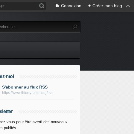
Connexion
+
Créer mon blog
ez-moi
S'abonner au flux RSS
https://www.thierry-billet.org/rss
letter
ez-vous pour être averti des nouveaux
es publiés.