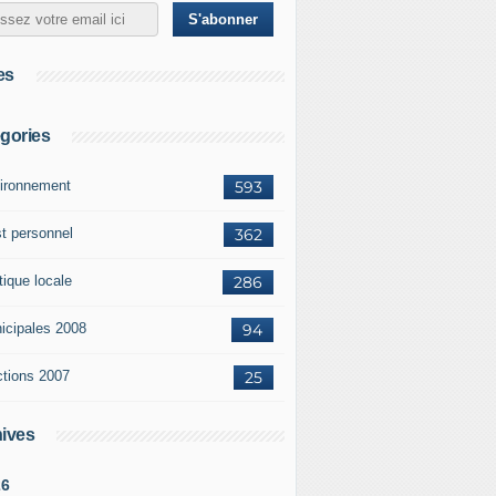
es
gories
ironnement
593
st personnel
362
tique locale
286
icipales 2008
94
ctions 2007
25
ives
26