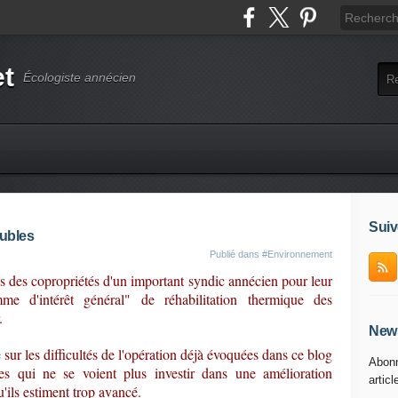
et
Écologiste annécien
Suiv
eubles
Publié dans
#Environnement
s des copropriétés d'un important syndic annécien pour leur
e d'intérêt général" de réhabilitation thermique des
.
News
ur les difficultés de l'opération déjà évoquées dans ce blog
Abonn
ires qui ne se voient plus investir dans une amélioration
articl
'ils estiment trop avancé.