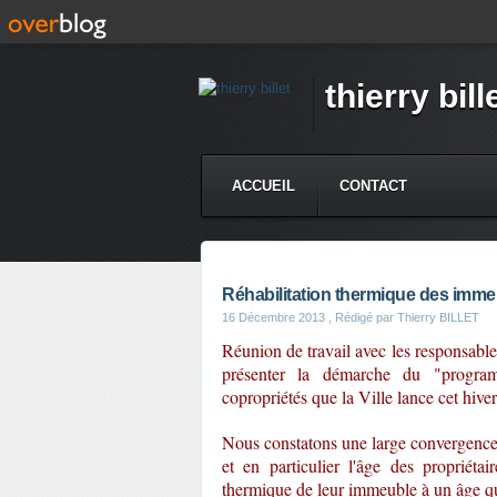
thierry bill
ACCUEIL
CONTACT
Réhabilitation thermique des imm
16 Décembre 2013
, Rédigé par Thierry BILLET
Réunion de travail avec les responsable
présenter la démarche du "programm
copropriétés que la Ville lance cet hiver
Nous constatons une large convergence s
et en particulier l'âge des propriéta
thermique de leur immeuble à un âge qu