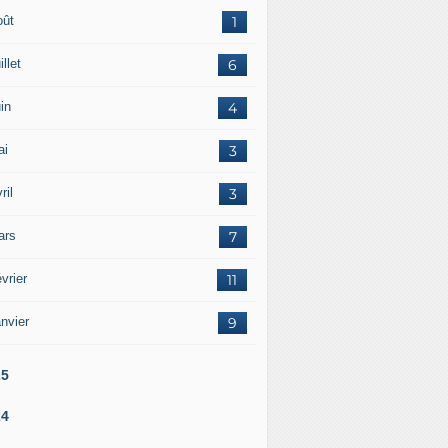
oût
1
illet
6
in
4
ai
3
ril
3
ars
7
vrier
11
nvier
9
25
24