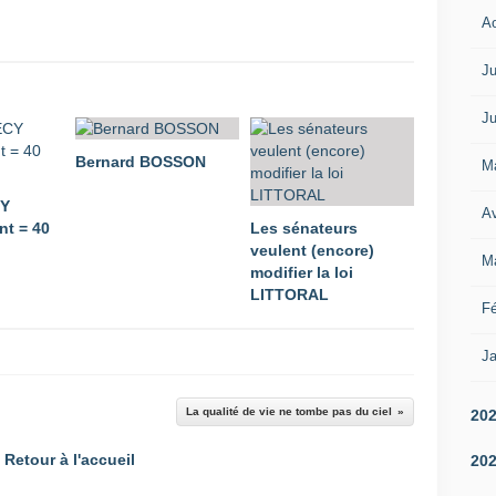
A
Ju
Ju
Bernard BOSSON
M
CY
Av
t = 40
Les sénateurs
veulent (encore)
M
modifier la loi
LITTORAL
Fé
Ja
La qualité de vie ne tombe pas du ciel
20
Retour à l'accueil
20