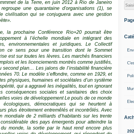
mmmet de la Terre, en juin 2012 à Rio de Janeiro
i regroupe une quarantaine d'organisations (1), se
 civilisation qui se conjuguera avec une gestion
Pag
nète».
e, la prochaine Conférence Rio+20 pourrait être
Caté
loppement à l’échelle mondiale en intégrant des
es, environnementales et juridiques. Le Collectif
 en ce sens pour une transition dont le Sommet
Env
crise est sur toutes les lèvres. Les marchés financiers
 emplois et les licenciements montrés comme justifiés,
C'e
u second plan… Les jalons de l’instabilité financière
nnées 70. Le modèle s’effondre, comme en 1929, et
Poli
mites physiques, humaines et sociétales d’un système
ospérité, qui a aggravé les inégalités, tout en ignorant
Mun
les conséquences sociales et sanitaires des choix
ouvelles voies de développement Le pouls de ce monde
Ele
, écologiques, démocratiques qui se heurtent à
urs plus étroitement entremêlés et incontrôlés. Avec
 mondiale de 2 milliards d’habitants sur les trente
Arch
 considérable des pays émergents pour atteindre la
 du monde, la sortie par le haut rend encore plus
20
ouvelles voies de développement, qui répondent de