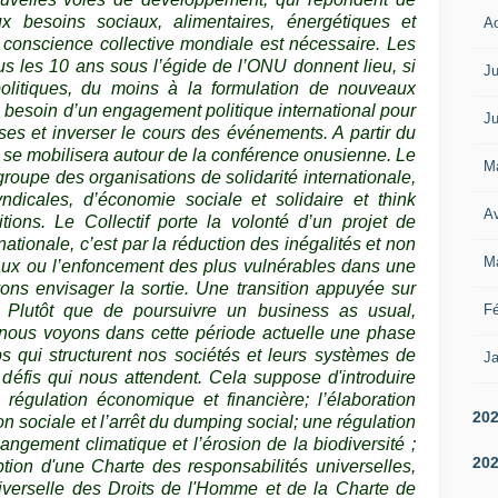
x besoins sociaux, alimentaires, énergétiques et
A
e conscience collective mondiale est nécessaire. Les
s les 10 ans sous l’égide de l’ONU donnent lieu, si
Ju
politiques, du moins à la formulation de nouveaux
s besoin d’un engagement politique international pour
Ju
ises et inverser le cours des événements. A partir du
le se mobilisera autour de la conférence onusienne. Le
M
roupe des organisations de solidarité internationale,
ndicales, d’économie sociale et solidaire et think
Av
ions. Le Collectif porte la volonté d’un projet de
nationale, c’est par la réduction des inégalités et non
M
aux ou l’enfoncement des plus vulnérables dans une
ons envisager la sortie. Une transition appuyée sur
Fé
e Plutôt que de poursuivre un business as usual,
 nous voyons dans cette période actuelle une phase
ps qui structurent nos sociétés et leurs systèmes de
Ja
éfis qui nous attendent. Cela suppose d'introduire
 régulation économique et financière; l’élaboration
20
on sociale et l’arrêt du dumping social; une régulation
angement climatique et l’érosion de la biodiversité ;
20
ption d'une Charte des responsabilités universelles,
verselle des Droits de l'Homme et de la Charte de