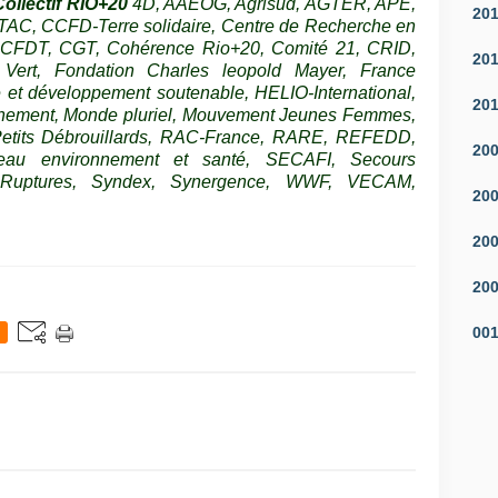
ollectif RIO+20
4D, AAEOG, Agrisud, AGTER, APE,
20
TTAC, CCFD-Terre solidaire, Centre de Recherche en
, CFDT, CGT, Cohérence Rio+20, Comité 21, CRID,
20
ert, Fondation Charles leopold Mayer, France
et développement soutenable, HELIO-International,
20
nement, Monde pluriel, Mouvement Jeunes Femmes,
etits Débrouillards, RAC-France, RARE, REFEDD,
20
eau environnement et santé, SECAFI, Secours
e Ruptures, Syndex, Synergence, WWF, VECAM,
20
20
20
00