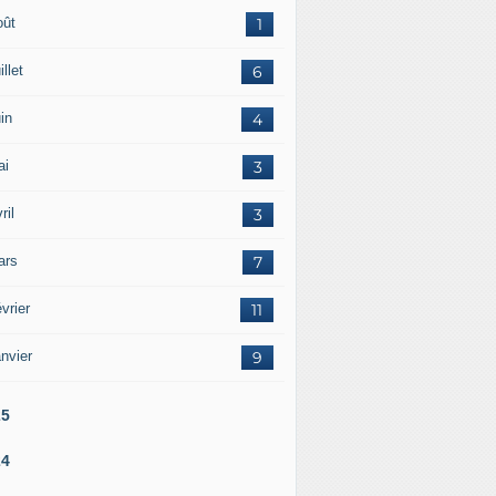
oût
1
illet
6
in
4
ai
3
ril
3
ars
7
vrier
11
nvier
9
25
24