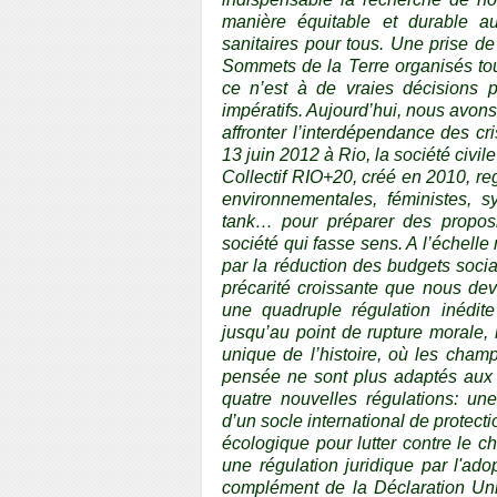
manière équitable et durable au
sanitaires pour tous. Une prise d
Sommets de la Terre organisés tou
ce n’est à de vraies décisions 
impératifs. Aujourd’hui, nous avon
affronter l’interdépendance des cr
13 juin 2012 à Rio, la société civi
Collectif RIO+20, créé en 2010, reg
environnementales, féministes, sy
tank… pour préparer des proposit
société qui fasse sens. A l’échelle 
par la réduction des budgets soci
précarité croissante que nous dev
une quadruple régulation inédit
jusqu’au point de rupture morale,
unique de l’histoire, où les cham
pensée ne sont plus adaptés aux d
quatre nouvelles régulations: une
d’un socle international de protecti
écologique pour lutter contre le ch
une régulation juridique par l'ado
complément de la Déclaration Uni