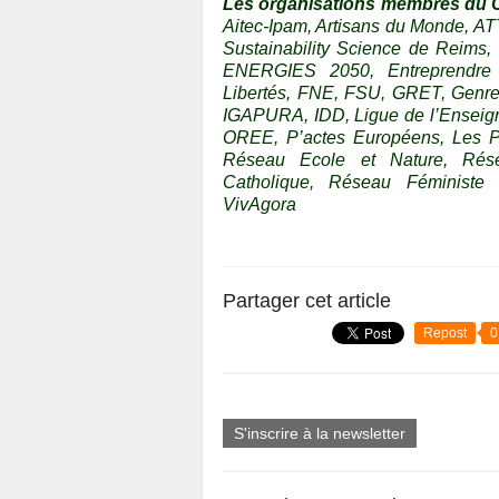
Les organisations membres du C
Aitec-Ipam, Artisans du Monde, A
Sustainability Science de Reims
ENERGIES 2050, Entreprendre V
Libertés, FNE, FSU, GRET, Genre 
IGAPURA, IDD, Ligue de l’Enseig
OREE, P’actes Européens, Les P
Réseau Ecole et Nature, Rés
Catholique, Réseau Féminist
VivAgora
Partager cet article
Repost
0
S'inscrire à la newsletter