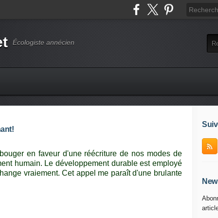
et
Écologiste annécien
Suiv
nant!
e bouger en faveur d'une réécriture de nos modes de
ment humain. Le développement durable est employé
change vraiement. Cet appel me paraît d'une brulante
News
Abonn
articl