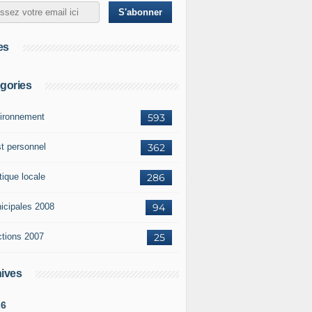
es
gories
ironnement
593
st personnel
362
tique locale
286
icipales 2008
94
ctions 2007
25
ives
26