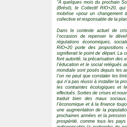
"A quelques mois du prochain So
(Brésil), le Collectif RIO+20, qu
mobilise «pour un changement de
collective et responsable de la pla
Dans le contexte actuel de cris
l’occasion de repenser le déve
régulations économiques, social
RIO+20 porte des propositions
signifierait le point de départ. La 
font autorité, la précarisation des
l’éducation et le social relégués a
mondiale sont posés depuis les a
l’on ne peut que constater les li
qui n’a pas réussi à installer la pr
les contraintes écologiques et 
effectués. Sorties de crises et n
traduit bien des maux sociaux
l’économique et à la finance toujo
une augmentation de la population
prochaines années et la pression
prospérité, comme tous les pays
indispensable la recherche de n