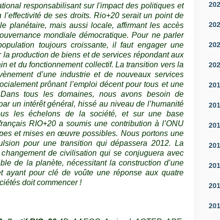
20
tional responsabilisant sur l'impact des politiques et
l’effectivité de ses droits. Rio+20 serait un point de
20
lle planétaire, mais aussi locale, affirmant les accès
gouvernance mondiale démocratique. Pour ne parler
20
pulation toujours croissante, il faut engager une
r la production de biens et de services répondant aux
et du fonctionnement collectif. La transition vers la
20
avènement d’une industrie et de nouveaux services
cialement prônant l’emploi décent pour tous et une
20
e. Dans tous les domaines, nous avons besoin de
ar un intérêt général, hissé au niveau de l’humanité
20
tous les échelons de la société, et sur une base
 français RIO+20 a soumis une contribution à l’ONU
20
ncipes et mises en œuvre possibles. Nous portons une
pulsion pour une transition qui dépassera 2012. La
20
n changement de civilisation qui se conjuguera avec
ble de la planète, nécessitant la construction d’une
20
t ayant pour clé de voûte une réponse aux quatre
ociétés doit commencer !
20
20