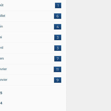
oût
1
illet
6
in
4
ai
3
ril
3
ars
7
vrier
11
nvier
9
25
24