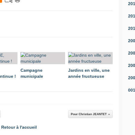
20
20
20
20
20
20
Campagne
Jardins en ville, une
ntinue !
municipale
année fructueuse
20
00
Pour Christian JEANTET
Retour à l'accueil