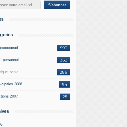
es
gories
ironnement
593
st personnel
362
tique locale
286
icipales 2008
94
ctions 2007
25
ives
26