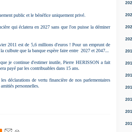
20
20
uement public et le bénéfice uniquement privé.
20
ière qui éclatera en 2027 sans que l'on puisse la déminer
20
vier 2011 est de 5,6 millions d'euros ! Pour un emprunt de
e la culbute que la banque espère faire entre 2027 et 2047...
20
 que je continue d'estimer inutile, Pierre HERISSON a fait
20
era payé par les contribuables dans 15 ans.
20
 les déclarations de vertu financière de nos parlementaires
amitiés personnelles.
20
20
20
20