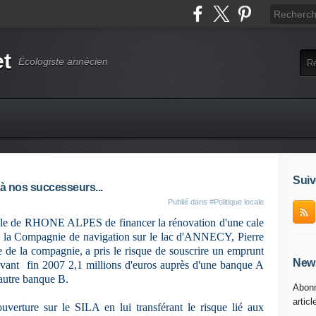
et
Écologiste annécien
Suiv
à nos successeurs...
Publié dans
#Politique locale
onale de RHONE ALPES de financer la rénovation d'une cale
 la Compagnie de navigation sur le lac d'ANNECY, Pierre
e la compagnie, a pris le risque de souscrire un emprunt
News
ivant
fin 2007
2,1 millions d'euros auprès d'une banque A
 autre banque B.
Abonn
articl
verture sur le SILA en lui transférant le risque lié aux