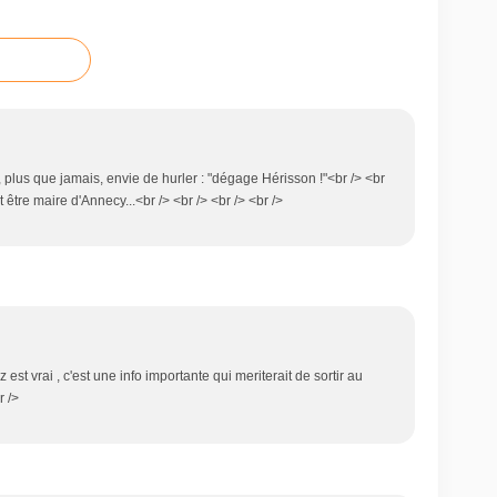
 plus que jamais, envie de hurler : "dégage Hérisson !"<br /> <br
t être maire d'Annecy...<br /> <br /> <br /> <br />
 est vrai , c'est une info importante qui meriterait de sortir au
r />