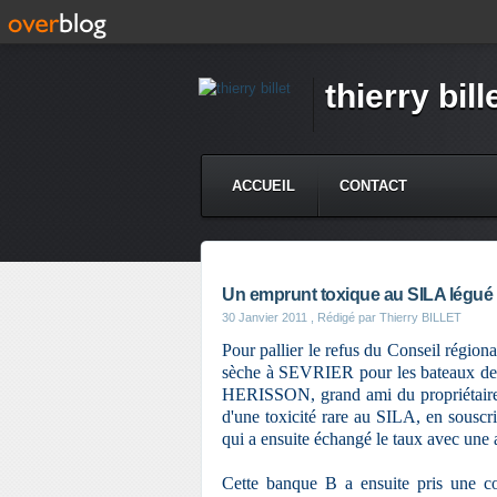
thierry bill
ACCUEIL
CONTACT
Un emprunt toxique au SILA légué 
30 Janvier 2011
, Rédigé par Thierry BILLET
Pour pallier le refus du Conseil régi
sèche à SEVRIER pour les bateaux de
HERISSON, grand ami du propriétaire d
d'une toxicité rare au SILA, en souscr
qui a ensuite échangé le taux avec une
Cette banque B a ensuite pris une cou