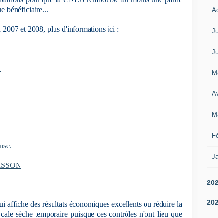
e bénéficiaire...
A
n 2007 et 2008, plus d'informations ici :
Ju
Ju
!
M
Av
M
Fé
nse.
Ja
ERISSON
20
20
 affiche des résultats économiques excellents ou réduire la
cale sèche temporaire puisque ces contrôles n'ont lieu que