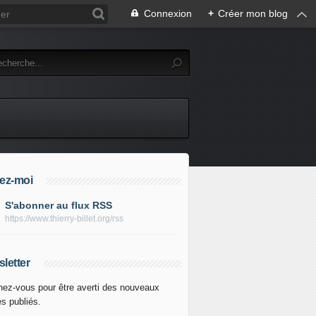
Connexion
+
Créer mon blog
ez-moi
S'abonner au flux RSS
https://www.thierry-billet.org/rss
letter
ez-vous pour être averti des nouveaux
es publiés.