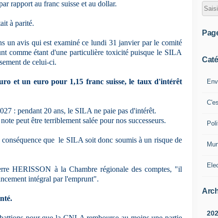
ar rapport au franc suisse et au dollar.
ait à parité.
Pag
 un avis qui est examiné ce lundi 31 janvier par le comité
nt comme étant d'une particulière toxicité puisque le SILA
Caté
sement de celui-ci.
uro et un euro pour 1,15 franc suisse, le taux d'intérêt
Env
C'e
027 : pendant 20 ans, le SILA ne paie pas d'intérêt.
note peut être terriblement salée pour nos successeurs.
Poli
ur conséquence que le SILA soit donc soumis à un risque de
Mun
Ele
Pierre HERISSON à la Chambre régionale des comptes, "il
ancement intégral par l'emprunt".
Arch
nté.
20
us battions pour que la CNLA rembourse au moins une partie