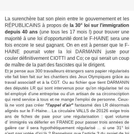
La
surenchère bat son plein entre le gouvernement et les
RÉPUBLICAINS à propos de
la 30° loi sur l'immigration
depuis 40 ans
(une tous les 17 mois !) pour trouver une
majorité à une loi d'opportunité dont le F-HAINE sera une
fois encore le seul gagnant. On en est à penser que le F-
HAINE pourrait voter la loi DARMANIN juste pour
couler définitivement CIOTTI and Co; ce qui serait un coup
de maître de la part des fascistes qui le dirigent.
Et je pense aux 300 travailleurs étrangers sans papier régularisés
vite fait bien fait sur les chantiers des Jeux Olympiques grâce au
travail associatif et à la CGT. Ou au fichier que tient DARMANIN
des députés LR qui sont intervenus pour qu'on régularise tel ou
tel employé d'une entreprise ou d'un artisan de sa circonscription
qui rend service à tous et ne mange l'emploi de personne. Ceux-
là ne vont pas créer
"l'appel d'air"
fantasmé des LR désormais
alignés sur le F-Haine... La circulaire VALLS de 20126 exige trois
ans de fiches de paie pour une régularisation : quel volume
d' immigrés va déferler en FRANCE pour passer trois années de
galère car il sera hypothétiquement régularisé ... si une 31° loi
n'est pas votée d'ici là ? Rappelons que l'article 3 du projet de loi