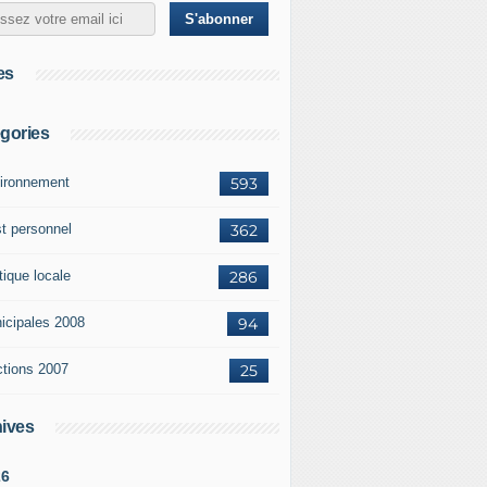
es
gories
ironnement
593
st personnel
362
tique locale
286
icipales 2008
94
ctions 2007
25
ives
26