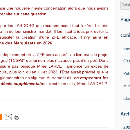
e une nouvelle nième concertation alors que nous avions
r vite sur cette question...
Pag
le par les LARDORG qui recommencent tout à zéro, histoire
 fin de leur sinistre mandat. Il leur faut à tous prix éviter la
Caté
citer la création d'une ZFE efficace.
Il n'y aura en
ine des Marquisats en 2026.
Env
éploiement de la ZFE sera assuré "en lien avec le projet
tégral (TCSPi)" qui lui non plus n'avance pas d'un poil. Donc
C'e
 rassure pas puisque Mme LARDET annonce un excès de
uis, plus loin qu'en juillet 2023, l'Etat aurait précisé que le
Poli
glementaires en vigueur. Autrement dit,
en respectant les
 décès supplémentair
es, c'est bien cela, Mme LARDET ?
Mun
Ele
Arch
20