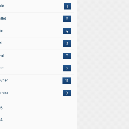
oût
1
illet
6
in
4
ai
3
ril
3
ars
7
vrier
11
nvier
9
25
24