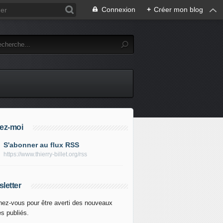
Connexion
+
Créer mon blog
ez-moi
S'abonner au flux RSS
https://www.thierry-billet.org/rss
letter
ez-vous pour être averti des nouveaux
es publiés.