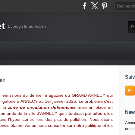
et
Écologiste annécien
Suiv
air
faibles émissions du dernier magazine du GRAND ANNECY qui
obligatoire à ANNECY au 1er janvier 2025. Le problème c'est
de la
zone de circulation différenciée
mise en place en
News
demande de la ville d'ANNECY qui interdisait par ailleurs les
ans l'hyper centre lors des pics de pollution. Nous étions
Abonn
ois étaient venus nous consulter sur notre politique et les
articl