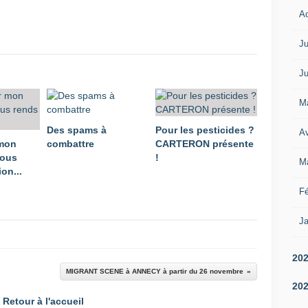
A
Ju
Ju
M
Des spams à
Pour les pesticides ?
Av
 mon
combattre
CARTERON présente
vous
!
M
on...
Fé
Ja
20
MIGRANT SCENE à ANNECY à partir du 26 novembre
20
Retour à l'accueil