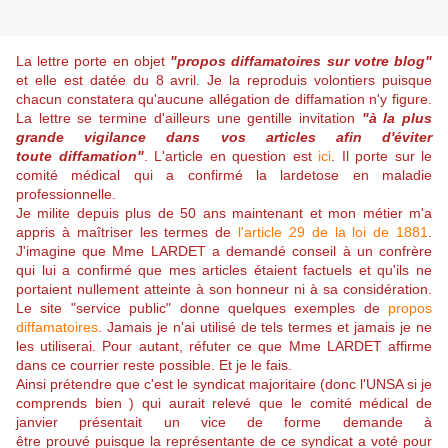
La lettre porte en objet
"propos diffamatoires sur votre blog"
et elle est datée du 8 avril. Je la reproduis volontiers puisque
chacun constatera qu'aucune allégation de diffamation n'y figure.
La lettre se termine d'ailleurs une gentille invitation
"à la plus
grande vigilance dans vos articles afin d'éviter
toute
diffamation"
. L'article en question est
ici
. Il porte sur le
comité médical qui a confirmé la lardetose en maladie
professionnelle.
Je milite depuis plus de 50 ans maintenant et mon métier m'a
appris à maîtriser les termes de
l'article 29 de la loi de 1881
.
J'imagine que Mme LARDET a demandé conseil à un confrère
qui lui a confirmé que mes articles étaient factuels et qu'ils ne
portaient nullement atteinte à son honneur ni à sa considération.
Le site "service public" donne quelques exemples de
propos
diffamatoires
. Jamais je n'ai utilisé de tels termes et jamais je ne
les utiliserai. Pour autant, réfuter ce que Mme LARDET affirme
dans ce courrier reste possible. Et je le fais.
Ainsi prétendre que c'est le syndicat majoritaire (donc l'UNSA si je
comprends bien ) qui aurait relevé que le comité médical de
janvier présentait un vice de forme demande à
être prouvé puisque la représentante de ce syndicat a voté pour